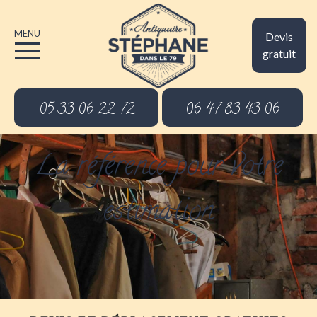
MENU
Devis
gratuit
05 33 06 22 72
06 47 83 43 06
La référence pour votre
estimation