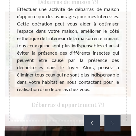
Débarras de maison 79
ail de
Effectuer une activité de débarras de maison
Prene
e pour
n’apporte que des avantages pour mes intéressés.
stress
ement,
Cette opération peut vous aider à optimiser
et lai
chambre
l’espace dans votre maison, améliorer le côté
pour 
gratuit
esthétique de l’intérieur de la maison en éliminant
débarr
dans le
tous ceux qui ne sont plus indispensables et aussi
une pr
vention
éviter la présence des différents insectes qui
invito
s frais
peuvent être causé par la présence des
Stepha
rras de
déchetteries dans le foyer. Alors, pensez à
débar
 objets
éliminer tous ceux qui ne sont plus indispensable
parfai
égal au
dans votre habitat en nous contactant pour le
débarr
réalisation d’un débarras chez vous.
nous p
délai 
Stepha
Débarras d'appartement 79
ville d