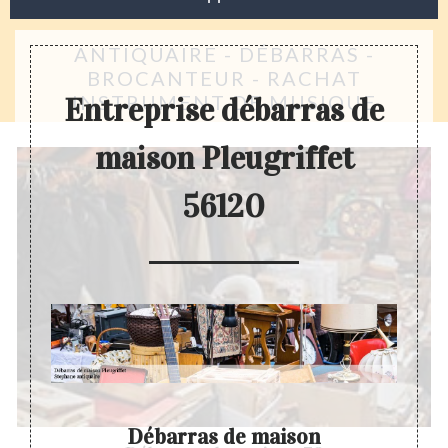
ANTIQUAIRE - DÉBARRAS -
BROCANTEUR - RACHAT
INSTRUMENT DE MUSIQUE
Entreprise débarras de
maison Pleugriffet
56120
on
Débarras de maison
Entr