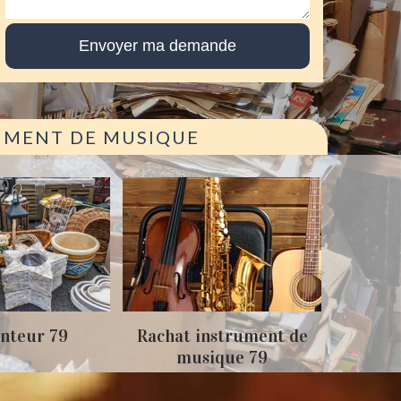
RUMENT DE MUSIQUE
Achat
nteur 79
Rachat instrument de
musique 79