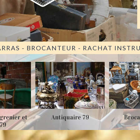
ARRAS - BROCANTEUR - RACHAT INST
grenier et
Antiquaire 79
Broca
 79