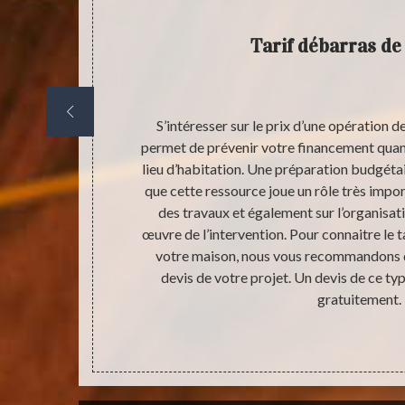
Tarif débarras de
and nous
S’intéresser sur le prix d’une opération 
éjà équipé.
permet de prévenir votre financement quan
t radical des
lieu d’habitation. Une préparation budgétair
ns frais si la
que cette ressource joue un rôle très impo
tion puisse
des travaux et également sur l’organisat
estataire. En
œuvre de l’intervention. Pour connaitre le t
s de maison, il
votre maison, nous vous recommandons 
Cette demande
devis de votre projet. Un devis de ce typ
gratuitement.