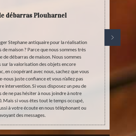
de débarras Plouharnel
er Stephane antiquaire pour la réalisation
Avant de choi
as de maison ? Parce que nous sommes très
de débarra
re de débarras de maison. Nous sommes
négliger la d
 sur la valorisation des objets encore
de pouvoir c
c, en coopérant avec nous, sachez que vous
définir si vo
e-nous juste confiance et vous n’allez pas
vous devrez 
tre intervention. Si vous disposez un peu de
encore in
 de ne pas hésiter à nous joindre à notre
demande d
 Mais si vous êtes tout le temps occupé,
ssi à votre écoute en nous téléphonant ou
nvoyant des messages.