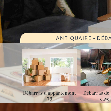
ANTIQUAIRE - DÉB
ison 79
Débarras d'appartement
Débarras de 
79
cave