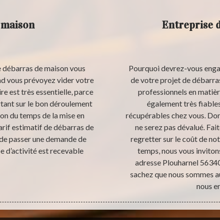
 maison
Entreprise 
de débarras de maison vous
Pourquoi devrez-vous engag
d vous prévoyez vider votre
de votre projet de débarr
e est très essentielle, parce
professionnels en matiè
rtant sur le bon déroulement
également très fiables
ion du temps de la mise en
récupérables chez vous. Don
arif estimatif de débarras de
ne serez pas dévalué. Fait
de passer une demande de
regretter sur le coût de no
e d’activité est recevable
temps, nous vous invitons
adresse Plouharnel 56340.
sachez que nous sommes au
nous e