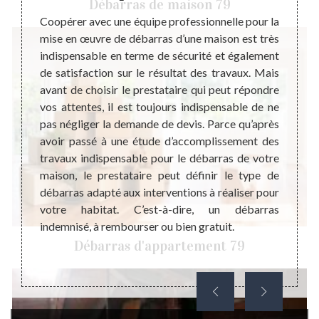
Débarras de maison 79
ébarras
Coopérer avec une équipe professionnelle pour la
Avec l
rtement
mise en œuvre de débarras d’une maison est très
goût, 
le coût
indispensable en terme de sécurité et également
A ce p
 permet
de satisfaction sur le résultat des travaux. Mais
diffé
ent et
avant de choisir le prestataire qui peut répondre
satisf
 adapté
vos attentes, il est toujours indispensable de ne
Et pou
e votre
pas négliger la demande de devis. Parce qu’après
de la 
n d’une
avoir passé à une étude d’accomplissement des
trava
ataire,
travaux indispensable pour le débarras de votre
rapide
ande de
maison, le prestataire peut définir le type de
certain
ir des
débarras adapté aux interventions à réaliser pour
impor
le mode
votre habitat. C’est-à-dire, un débarras
utili
aison.
indemnisé, à rembourser ou bien gratuit.
interv
coûter
Débarras d'appartement 79