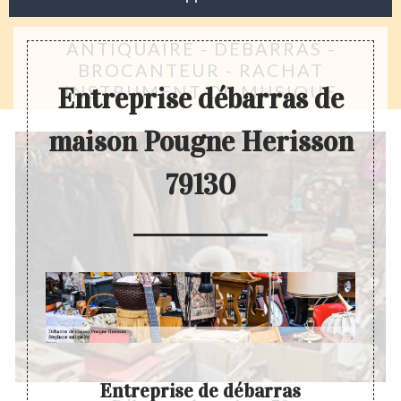
ANTIQUAIRE - DÉBARRAS -
BROCANTEUR - RACHAT
INSTRUMENT DE MUSIQUE
Entreprise débarras de
maison Pougne Herisson
79130
Entreprise de débarras
D