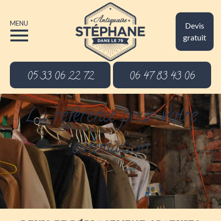
MENU
Devis
gratuit
05 33 06 22 72
06 47 83 43 06
La référence pour votre
estimation