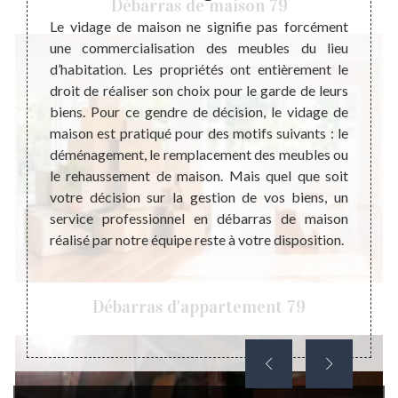
Débarras de maison 79
ticable
Le vidage de maison ne signifie pas forcément
Suite
er un
une commercialisation des meubles du lieu
press
. Cette
d’habitation. Les propriétés ont entièrement le
famill
our le
droit de réaliser son choix pour le garde de leurs
bien p
son. Le
biens. Pour ce gendre de décision, le vidage de
foyer
s si la
maison est pratiqué pour des motifs suivants : le
présen
le lieu
déménagement, le remplacement des meubles ou
angle,
e juste
le rehaussement de maison. Mais quel que soit
Cela p
 effet,
votre décision sur la gestion de vos biens, un
tous c
vail de
service professionnel en débarras de maison
votre 
 passer
réalisé par notre équipe reste à votre disposition.
l’esp
emande
récupé
au coû
que v
Débarras d'appartement 79
gratuit