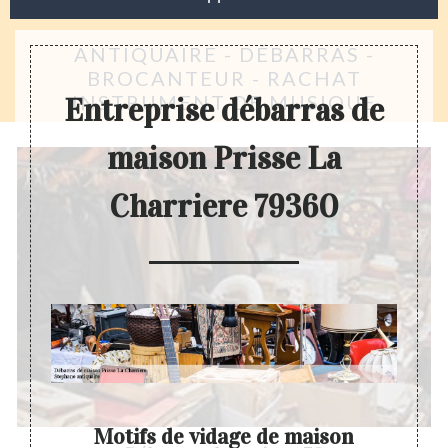
ANTIQUAIRE - DÉBARRAS -
BROCANTEUR - RACHAT
INSTRUMENT DE MUSIQUE
Entreprise débarras de
maison Prisse La
Charriere 79360
on
Motifs de vidage de maison
D