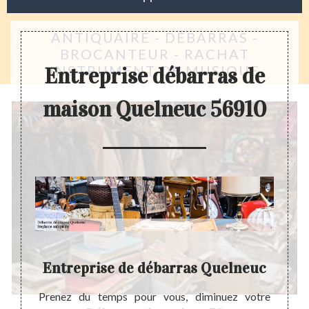
ANTIQUAIRE - DÉBARRAS -
BROCANTEUR - RACHAT
INSTRUMENT DE MUSIQUE
Entreprise débarras de
maison Quelneuc 56910
Entreprise de débarras Quelneuc
lisable
Prenez du temps pour vous, diminuez votre
Avant 