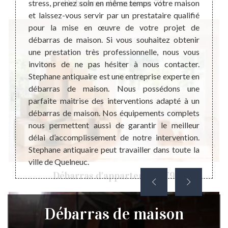
Débarras de maison 79
eries à
stress, prenez soin en même temps votre maison
mise e
ut être
et laissez-vous servir par un prestataire qualifié
maiso
 qui ne
pour la mise en œuvre de votre projet de
négli
 ne pas
débarras de maison. Si vous souhaitez obtenir
prestat
tataire
une prestation très professionnelle, nous vous
les va
on pour
invitons de ne pas hésiter à nous contacter.
défini
vention
Stephane antiquaire est une entreprise experte en
rembou
. Parce
débarras de maison. Nous possédons une
coût d
 Ce qui
parfaite maitrise des interventions adapté à un
encore
nutiles
débarras de maison. Nos équipements complets
budgét
le coût
nous permettent aussi de garantir le meilleur
débarr
délai d’accomplissement de notre intervention.
Stephane antiquaire peut travailler dans toute la
ville de Quelneuc.
Débarras d'appartement 79
Débarras de maison