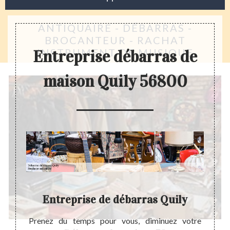
ANTIQUAIRE - DÉBARRAS -
BROCANTEUR - RACHAT
INSTRUMENT DE MUSIQUE
Entreprise débarras de
maison Quily 56800
Entreprise de débarras Quily
E
ébarras
Prenez du temps pour vous, diminuez votre
Steph