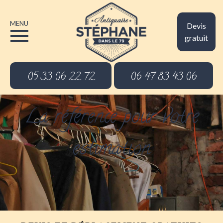
MENU
Devis
gratuit
05 33 06 22 72
06 47 83 43 06
La référence pour votre
estimation