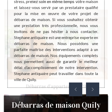
Débarras de maison 79
rtement
stress, prenez soin en même temps votre maison
profes
le coût
et laissez-vous servir par un prestataire qualifié
de mai
 permet
pour la mise en œuvre de votre projet de
une co
ent et
débarras de maison. Si vous souhaitez obtenir
permet
 adapté
une prestation très professionnelle, nous vous
interv
e votre
invitons de ne pas hésiter à nous contacter.
peut ê
n d’une
Stephane antiquaire est une entreprise experte en
après
ataire,
débarras de maison. Nous possédons une
garan
ande de
parfaite maitrise des interventions adapté à un
récupé
ir des
débarras de maison. Nos équipements complets
souhai
le mode
nous permettent aussi de garantir le meilleur
d’acco
aison.
délai d’accomplissement de notre intervention.
vous p
Stephane antiquaire peut travailler dans toute la
ville de Quily.
Débarras d'appartement 79
Débarras de maison Quily