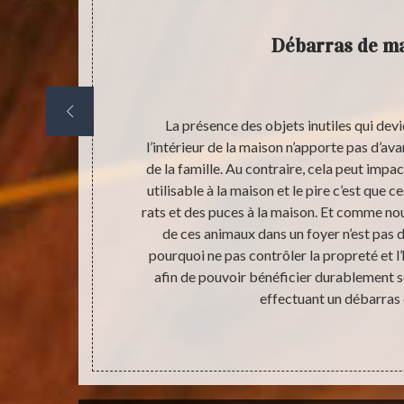
y
Débarras de m
a réalisation
La présence des objets inutiles qui dev
 sommes très
l’intérieur de la maison n’apporte pas d’
ous sommes
de la famille. Au contraire, cela peut impa
s encore
utilisable à la maison et le pire c’est que 
chez que vous
rats et des puces à la maison. Et comme nous
n’allez pas
de ces animaux dans un foyer n’est pas 
sez un peu de
pourquoi ne pas contrôler la propreté et 
dre à notre
afin de pouvoir bénéficier durablement 
ccupé, sachez
effectuant un débarras 
ant ou nous