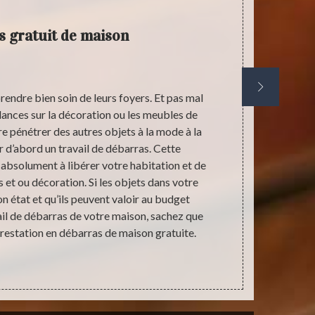
 gratuit de maison
rendre bien soin de leurs foyers. Et pas mal
S’intéress
ndances sur la décoration ou les meubles de
permet de pr
re pénétrer des autres objets à la mode à la
lieu d’habita
er d’abord un travail de débarras. Cette
que cette re
 absolument à libérer votre habitation et de
des travau
 et ou décoration. Si les objets dans votre
œuvre de l’in
 état et qu’ils peuvent valoir au budget
votre mais
il de débarras de votre maison, sachez que
devis de v
restation en débarras de maison gratuite.