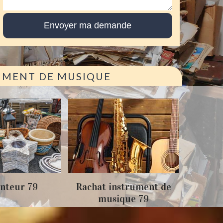
RUMENT DE MUSIQUE
Achat
nteur 79
Rachat instrument de
musique 79