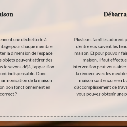
aison
Débarras
iennent une déchetterie à
Plusieurs familles adorent p
avantage pour chaque membre
d’entre eux suivent les te
cter la dimension de l’espace
maison. Et pour pouvoir fai
ces objets peuvent attirer des
maison, il faut effectu
 le savons déjà, l’apparition
intervention peut vous aider
dont indispensable. Donc,
la rénover avec les meubles
l’harmonisation de la maison
maison sont encore en bon
son bon fonctionnement en
d’accomplissement de trava
correct ?
vous pouvez obtenir une p