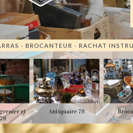
ARRAS - BROCANTEUR - RACHAT INST
grenier et
Antiquaire 79
Broca
 79