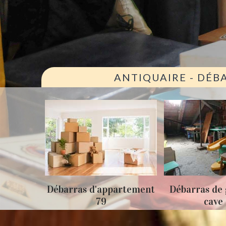
ANTIQUAIRE - DÉB
ison 79
Débarras d'appartement
Débarras de 
79
cave