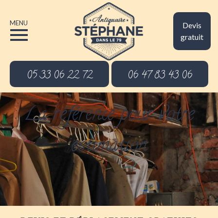
MENU
Devis
gratuit
05 33 06 22 72
06 47 83 43 06
La référence pour votre
estimation