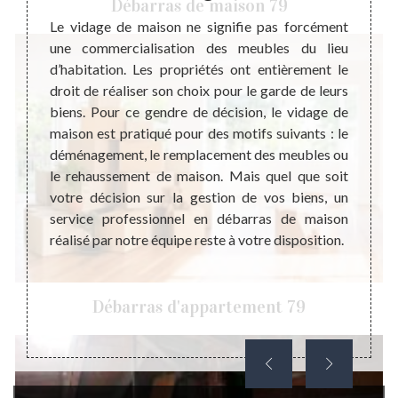
Débarras de maison 79
ébarras
Le vidage de maison ne signifie pas forcément
A part 
rtement
une commercialisation des meubles du lieu
il es
le coût
d’habitation. Les propriétés ont entièrement le
débarr
 permet
droit de réaliser son choix pour le garde de leurs
différ
ent et
biens. Pour ce gendre de décision, le vidage de
dire 
 adapté
maison est pratiqué pour des motifs suivants : le
assoc
e votre
déménagement, le remplacement des meubles ou
n’util
n d’une
le rehaussement de maison. Mais quel que soit
bon éta
ataire,
votre décision sur la gestion de vos biens, un
person
ande de
service professionnel en débarras de maison
vous i
ir des
réalisé par notre équipe reste à votre disposition.
pas hés
le mode
aison.
Débarras d'appartement 79