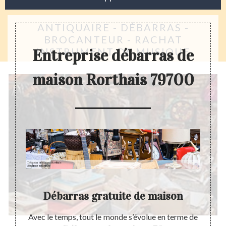
ANTIQUAIRE - DÉBARRAS -
BROCANTEUR - RACHAT
INSTRUMENT DE MUSIQUE
Entreprise débarras de
maison Rorthais 79700
Débarras gratuite de maison
te à un
Avec le temps, tout le monde s’évolue en terme de
Avant 