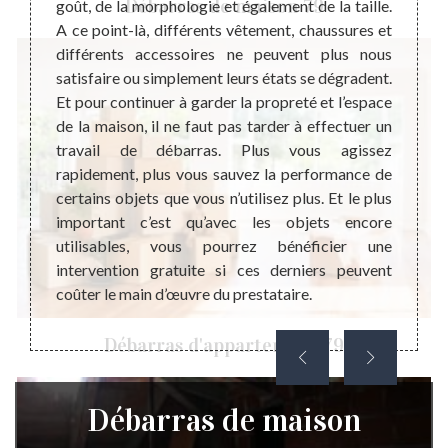
Débarras de maison 79
Dans ce
goût, de la morphologie et également de la taille.
mise e
ncernés
A ce point-là, différents vêtement, chaussures et
maiso
ant. Et
différents accessoires ne peuvent plus nous
négli
 maison
satisfaire ou simplement leurs états se dégradent.
prestat
d même
Et pour continuer à garder la propreté et l’espace
les va
cier un
de la maison, il ne faut pas tarder à effectuer un
défini
 aide à
travail de débarras. Plus vous agissez
rembou
 bonne
rapidement, plus vous sauvez la performance de
coût d
ébarras
certains objets que vous n’utilisez plus. Et le plus
encore
objets
important c’est qu’avec les objets encore
budgét
ccès au
utilisables, vous pourrez bénéficier une
débarr
intervention gratuite si ces derniers peuvent
coûter le main d’œuvre du prestataire.
Débarras d'appartement 79
Débarras de maison