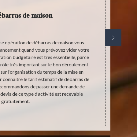
débarras de maison
d’une opération de débarras de maison vous
Stephane an
inancement quand vous prévoyez vider votre
travaux d
ration budgétaire est très essentielle, parce
opération d
 rôle très important sur le bon déroulement
objets r
sur l’organisation du temps de la mise en
nettoyage
r connaitre le tarif estimatif de débarras de
complètement
 recommandons de passer une demande de
besoins. No
 devis de ce type d’activité est recevable
avoir plus
gratuitement.
Ru