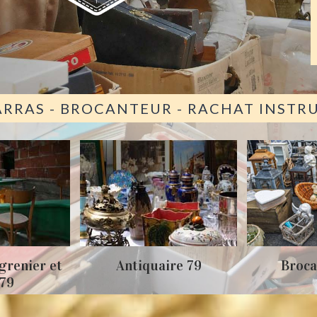
ARRAS - BROCANTEUR - RACHAT INST
grenier et
Antiquaire 79
Broca
 79