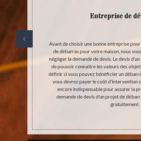
Entreprise de d
l ou à l’école,
Avant de choisir une bonne entreprise pour 
mps à bien
de débarras pour votre maison, nous vo
devenir moins
négliger la demande de devis. Le devis d’un p
et angle, le
de pouvoir connaitre les valeurs des obje
aider non
définir si vous pouvez bénéficier un débarra
ble dans votre
vous devrez payer le coût d’intervention d’
 vous. Si la
encore indispensable pour assurer la p
tre égale au
demande de devis d’un projet de débarr
vez bénéficier
gratuitement.