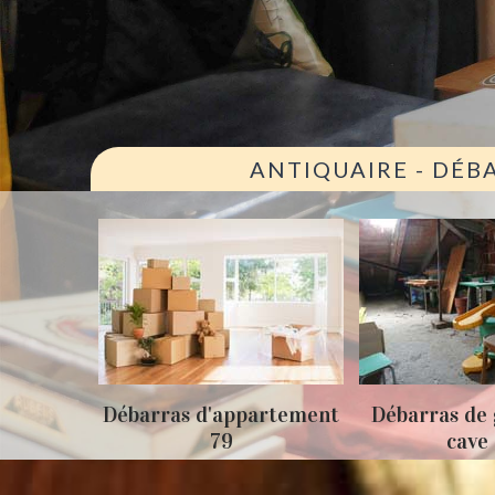
ANTIQUAIRE - DÉB
ison 79
Débarras d'appartement
Débarras de 
79
cave