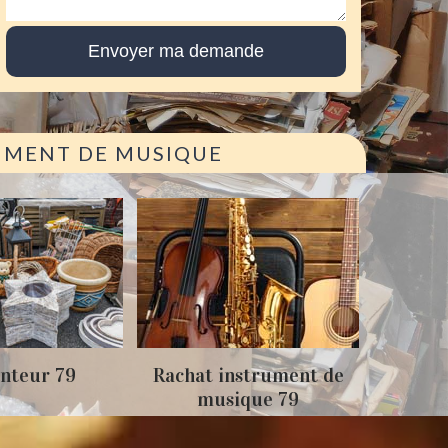
RUMENT DE MUSIQUE
Achat
nteur 79
Rachat instrument de
musique 79