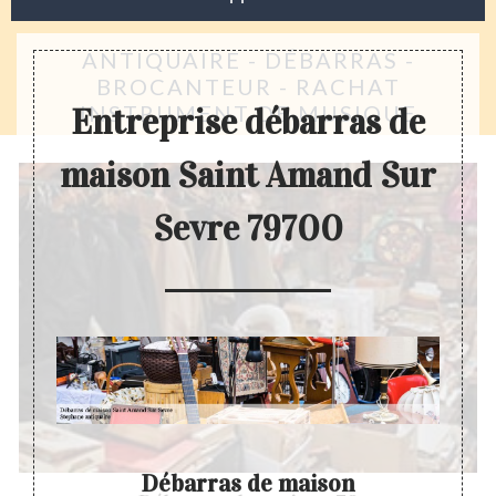
ANTIQUAIRE - DÉBARRAS -
BROCANTEUR - RACHAT
INSTRUMENT DE MUSIQUE
Entreprise débarras de
maison Saint Amand Sur
Sevre 79700
Débarras de maison