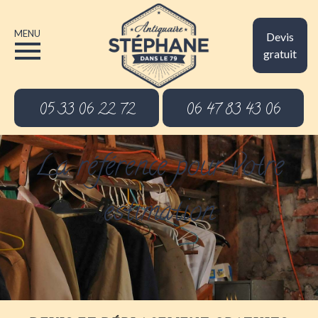
MENU
Devis
gratuit
05 33 06 22 72
06 47 83 43 06
La référence pour votre
estimation