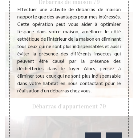
Débarras de maison 79
te à un
Effectuer une activité de débarras de maison
S’int
Dans ce
n’apporte que des avantages pour mes intéressés.
débar
ncernés
Cette opération peut vous aider à optimiser
votre
ant. Et
l’espace dans votre maison, améliorer le côté
votre
 maison
esthétique de l’intérieur de la maison en éliminant
budgét
d même
tous ceux qui ne sont plus indispensables et aussi
ressou
cier un
éviter la présence des différents insectes qui
dérou
 aide à
peuvent être causé par la présence des
l’orga
 bonne
déchetteries dans le foyer. Alors, pensez à
l’inter
ébarras
éliminer tous ceux qui ne sont plus indispensable
déba
objets
dans votre habitat en nous contactant pour le
recom
ccès au
réalisation d’un débarras chez vous.
de vot
receva
Débarras d'appartement 79