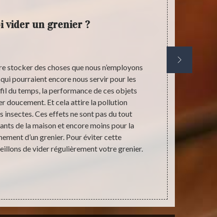
 vider un grenier ?
faire stocker des choses que nous n’employons
Pourquoi dev
ui pourraient encore nous servir pour les
de votre pr
 fil du temps, la performance de ces objets
professio
r doucement. Et cela attire la pollution
égaleme
s insectes. Ces effets ne sont pas du tout
récupérables
ants de la maison et encore moins pour la
ne serez p
ement d’un grenier. Pour éviter cette
regretter su
illons de vider régulièrement votre grenier.
temps, nou
adresse Saint
que nous s