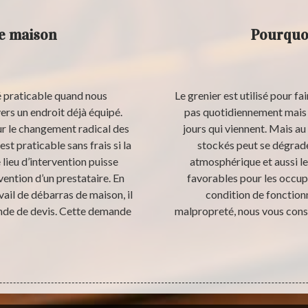
de maison
Pourquoi
é praticable quand nous
Le grenier est utilisé pour 
rs un endroit déjà équipé.
pas quotidiennement mais q
ur le changement radical des
jours qui viennent. Mais au
t praticable sans frais si la
stockés peut se dégrade
lieu d’intervention puisse
atmosphérique et aussi le
vention d’un prestataire. En
favorables pour les occup
avail de débarras de maison, il
condition de fonctionn
nde de devis. Cette demande
malpropreté, nous vous conse