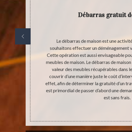
Débarras gratuit 
maison vous
Le débarras de maison est une activit
z vider votre
souhaitons effectuer un déménagement ve
ntielle, parce
Cette opération est aussi envisageable po
n déroulement
meubles de maison. Le débarras de maison es
 la mise en
valeur des meubles récupérables dans le 
de débarras de
couvrir d’une manière juste le coût d’inter
 demande de
effet, afin de déterminer la gratuité d’un tr
t recevable
est primordial de passer d’abord une dema
est sans frais.