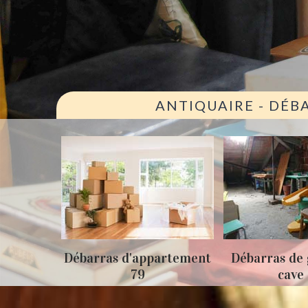
ANTIQUAIRE - DÉB
ison 79
Débarras d'appartement
Débarras de 
79
cave