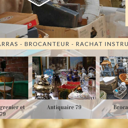
ARRAS - BROCANTEUR - RACHAT INST
grenier et
Antiquaire 79
Broca
 79