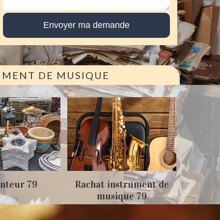
RUMENT DE MUSIQUE
Achat
nteur 79
Rachat instrument de
musique 79