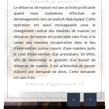
Débarras de maison 79
pour la
Le débarras de maison est une activité praticable
Avant 
st très
quand nous souhaitons effectuer un
mise e
alement
déménagement vers un endroit déjà équipé. Cette
maiso
x. Mais
opération est aussi envisageable pour le
négli
épondre
changement radical des meubles de maison. Le
prestat
e de ne
débarras de maison est praticable sans frais si la
les va
u’après
valeur des meubles récupérables dans le lieu
défini
ent des
d’intervention puisse couvrir d’une manière juste
rembou
e votre
le coût d’intervention d’un prestataire. En effet,
coût d
type de
afin de déterminer la gratuité d’un travail de
encore
er pour
débarras de maison, il est primordial de passer
budgét
barras
d’abord une demande de devis. Cette demande
débarr
est sans frais.
Débarras d'appartement 79