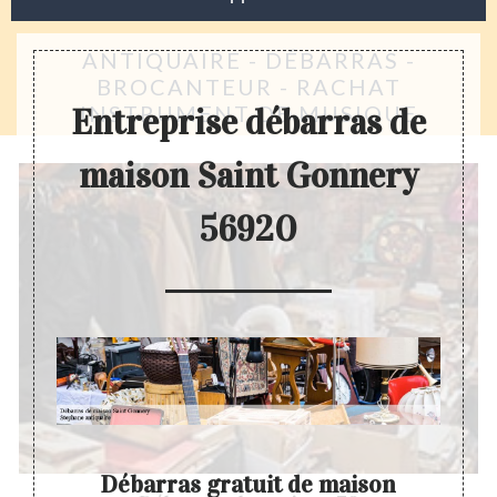
ANTIQUAIRE - DÉBARRAS -
BROCANTEUR - RACHAT
INSTRUMENT DE MUSIQUE
Entreprise débarras de
maison Saint Gonnery
56920
Débarras gratuit de maison
D