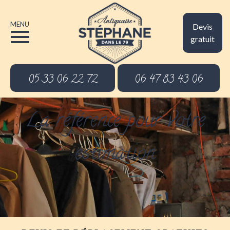
MENU
Devis
gratuit
05 33 06 22 72
06 47 83 43 06
La référence pour votre
estimation