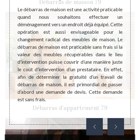
Débarras de maison 79
ent une
Le débarras de maison est une activité praticable
Suite
apporte
quand nous souhaitons effectuer un
press
 de la
déménagement vers un endroit déjà équipé. Cette
famill
cter la
opération est aussi envisageable pour le
bien p
n et le
changement radical des meubles de maison. Le
foyer
es rats
débarras de maison est praticable sans frais si la
présen
ous le
valeur des meubles récupérables dans le lieu
angle,
dans un
d’intervention puisse couvrir d’une manière juste
Cela p
 Donc,
le coût d’intervention d’un prestataire. En effet,
tous c
eté et
afin de déterminer la gratuité d’un travail de
votre 
pouvoir
débarras de maison, il est primordial de passer
l’esp
nnement
d’abord une demande de devis. Cette demande
récupé
est sans frais.
au coû
que v
Débarras d'appartement 79
gratuit