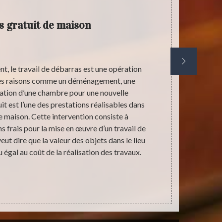
 gratuit de maison
, le travail de débarras est une opération
Le déba
ntes raisons comme un déménagement, une
souhaitons
ration d’une chambre pour une nouvelle
Cette opérat
uit est l’une des prestations réalisables dans
meubles de ma
 maison. Cette intervention consiste à
valeur des
s frais pour la mise en œuvre d’un travail de
couvrir d’un
ut dire que la valeur des objets dans le lieu
effet, afin de
 égal au coût de la réalisation des travaux.
est primordi