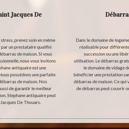
aint Jacques De
Débarras
 stress, prenez soin en même
Dans le domaine de logement
par un prestataire qualifié
réalisable pour différe
débarras de maison. Si vous
succession ou une libé
sionnelle, nous vous invitons
utilisation. Le débarras grat
phane antiquaire est une
le domaine de vidage de
 Nous possédons une parfaite
bénéficier une prestation san
 débarras de maison. Nos
débarras de maison. Ce qui ve
si de garantir le meilleur
de débarras peut couvrir ou
ion. Stephane antiquaire peut
nt Jacques De Thouars.