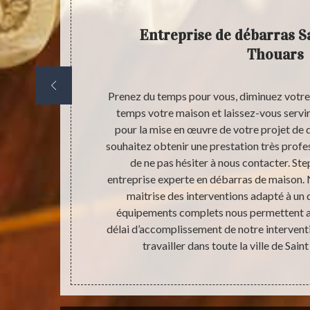
Entreprise de débarras S
Thouars
, il est très
Prenez du temps pour vous, diminuez votre
 la valeur des
temps votre maison et laissez-vous servir 
ation de devis
pour la mise en œuvre de votre projet de 
prestataire
souhaitez obtenir une prestation très profes
n fiable avec
de ne pas hésiter à nous contacter. Ste
valeurs de vos
entreprise experte en débarras de maison.
ous apporter
maitrise des interventions adapté à un
e et aussi
équipements complets nous permettent aus
délai d’accomplissement de notre intervent
travailler dans toute la ville de Sai