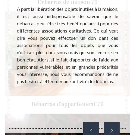
Débarras de maison 79
ent une
A part la libération des objets inutiles à la maison,
Plusie
apporte
il est aussi indispensable de savoir que le
leurs 
 de la
débarras peut être très bénéfique aussi pour des
tendan
cter la
différentes associations caritatives. Ce qui veut
maison
n et le
dire vous pouvez effectuer un don dans ces
objets
es rats
associations pour tous les objets que vous
d’abor
ous le
n’utilisez plus chez vous mais qui sont encore en
peut 
dans un
bon état. Alors, si le fait d’apporter de l’aide aux
habita
 Donc,
personnes vulnérables et en grandes précarités
décora
eté et
vous intéresse, nous vous recommandons de ne
encore
pouvoir
pas hésiter à effectuer une activité de débarras.
budget
nnement
de vot
une pr
Débarras d'appartement 79