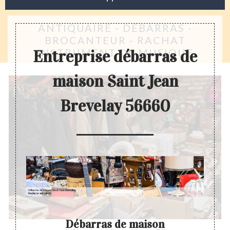
ANTIQUAIRE - DÉBARRAS -
BROCANTEUR - RACHAT
INSTRUMENT DE MUSIQUE
Entreprise débarras de
maison Saint Jean
Brevelay 56660
Débarras de maison
D