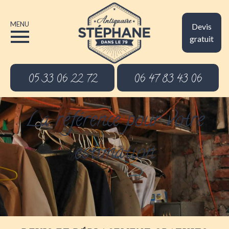
MENU
Devis
gratuit
05 33 06 22 72
06 47 83 43 06
La référence pour votre
estimation