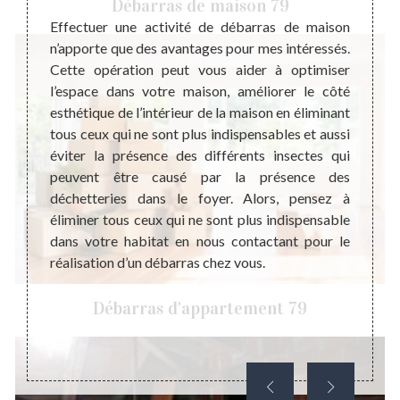
Débarras de maison 79
 maison
Effectuer une activité de débarras de maison
Un dé
certain
n’apporte que des avantages pour mes intéressés.
dégage
ique de
Cette opération peut vous aider à optimiser
à l’in
st aussi
l’espace dans votre maison, améliorer le côté
import
ébarras
esthétique de l’intérieur de la maison en éliminant
ou bie
ouvoir
tous ceux qui ne sont plus indispensables et aussi
de la 
et avec
éviter la présence des différents insectes qui
réappr
ons de
peuvent être causé par la présence des
réutil
quaire.
déchetteries dans le foyer. Alors, pensez à
très p
eprise
éliminer tous ceux qui ne sont plus indispensable
foyers
 sise à
dans votre habitat en nous contactant pour le
membre
ne dans
réalisation d’un débarras chez vous.
Débarras d'appartement 79