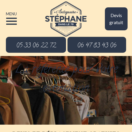
MENU
Devis
gratuit
05 33 06 22 72
06 47 83 43 06
La référence pour votre
estimation