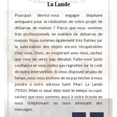
Débarras de maison 79
La Lande
Avant 
de mai
 votre
Pourquoi devrez-vous engager Stephane
recomm
 maison
antiquaire pour la réalisation de votre projet de
d’inte
ualifié
débarras de maison ? Parce que nous sommes
de po
jet de
très professionnels en matière de débarras de
tempor
obtenir
maison. Nous sommes également très fiables sur
aux tr
us vous
la valorisation des objets encore récupérables
habita
tacter.
chez vous. Donc, en coopérant avec nous, sachez
recher
erte en
que vous ne serez pas dévalué. Faite-nous juste
sachez
ns une
confiance et vous n’allez pas regretter sur le coût
devis
té à un
de notre intervention. Si vous disposez un peu de
inform
omplets
temps, nous vous invitons de ne pas hésiter à nous
d’acco
eilleur
joindre à notre adresse Saint Marc La Lande
Débarras d'appartement 79
ention.
79310. Mais si vous êtes tout le temps occupé,
oute la
sachez que nous sommes aussi à votre écoute en
nous téléphonant ou nous envoyant des
messages.