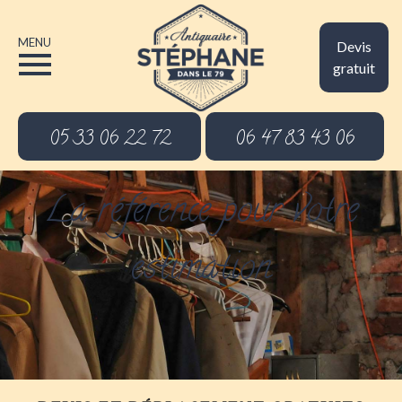
MENU
Devis
gratuit
05 33 06 22 72
06 47 83 43 06
La référence pour votre
estimation