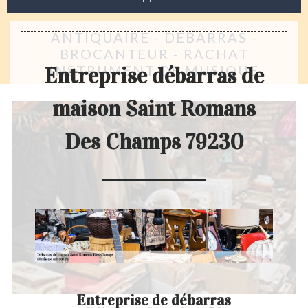
ANTIQUAIRE - DÉBARRAS -
BROCANTEUR - RACHAT
INSTRUMENT DE MUSIQUE
Entreprise débarras de
maison Saint Romans
Des Champs 79230
n
Entreprise de débarras
En