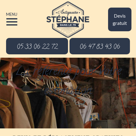
MENU
Devis
gratuit
05 33 06 22 72
06 47 83 43 06
La référence pour votre
estimation