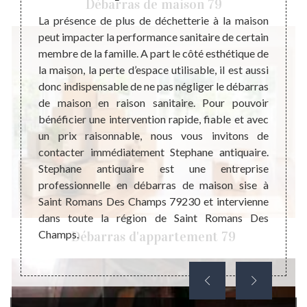
Débarras de maison 79
rcément
La présence de plus de déchetterie à la maison
u lieu
peut impacter la performance sanitaire de certain
Steph
ment le
membre de la famille. A part le côté esthétique de
profe
e leurs
la maison, la perte d’espace utilisable, il est aussi
débar
dage de
donc indispensable de ne pas négliger le débarras
propos
ts : le
de maison en raison sanitaire. Pour pouvoir
trans
bles ou
bénéficier une intervention rapide, fiable et avec
récupé
ue soit
un prix raisonnable, nous vous invitons de
ou un 
ens, un
contacter immédiatement Stephane antiquaire.
Evide
maison
Stephane antiquaire est une entreprise
défini
sition.
professionnelle en débarras de maison sise à
besoin
Saint Romans Des Champs 79230 et intervienne
si vou
dans toute la région de Saint Romans Des
travai
Champs.
Débarras d'appartement 79
Des C
alento