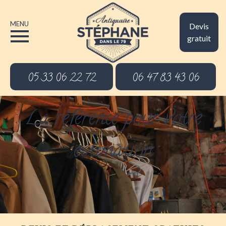
MENU
Devis
gratuit
05 33 06 22 72
06 47 83 43 06
La référence pour votre
estimation