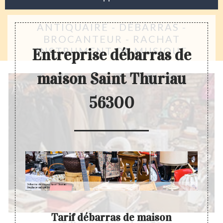
ANTIQUAIRE - DÉBARRAS -
BROCANTEUR - RACHAT
INSTRUMENT DE MUSIQUE
Entreprise débarras de
maison Saint Thuriau
56300
nt
Tarif débarras de maison
E