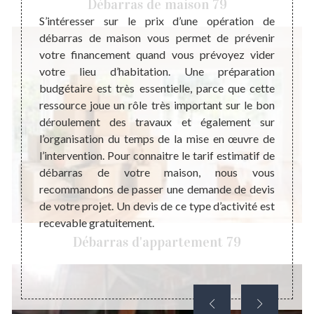
Débarras de maison 79
S’intéresser sur le prix d’une opération de
débarras de maison vous permet de prévenir
 votre
Pourq
votre financement quand vous prévoyez vider
 maison
antiqu
votre lieu d’habitation. Une préparation
ualifié
débar
budgétaire est très essentielle, parce que cette
jet de
très p
ressource joue un rôle très important sur le bon
obtenir
maison
déroulement des travaux et également sur
us vous
la val
l’organisation du temps de la mise en œuvre de
tacter.
chez v
l’intervention. Pour connaitre le tarif estimatif de
erte en
que vo
débarras de votre maison, nous vous
ns une
confia
recommandons de passer une demande de devis
té à un
de not
de votre projet. Un devis de ce type d’activité est
omplets
temps,
recevable gratuitement.
eilleur
joindr
Débarras d'appartement 79
ention.
Mais s
oute la
que no
téléph