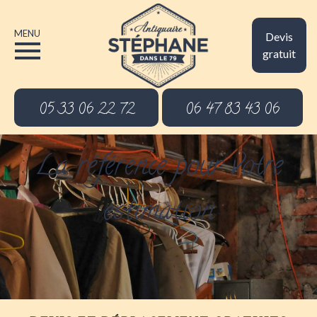
MENU
Devis
gratuit
05 33 06 22 72
06 47 83 43 06
La référence pour votre
estimation