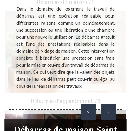
Débarras de maison 79
 maison,
Dans le domaine de logement, le travail de
Le déb
que le
débarras est une opération réalisable pour
quan
our des
différentes raisons comme un déménagement,
déména
ui veut
une succession ou une libération d’une chambre
opéra
ns ces
pour une nouvelle utilisation. Le débarras gratuit
change
e vous
est l’une des prestations réalisables dans le
débarr
core en
domaine de vidage de maison. Cette intervention
valeur
aide aux
consiste à bénéficier une prestation sans frais
d’inte
carités
pour la mise en œuvre d’un travail de débarras de
le coû
s de ne
maison. Ce qui veut dire que la valeur des objets
afin d
rras.
dans le lieu de débarras peut couvrir ou égal au
débarr
coût de la réalisation des travaux.
d’abo
est san
Débarras d'appartement 79
Débarras de maison Saint