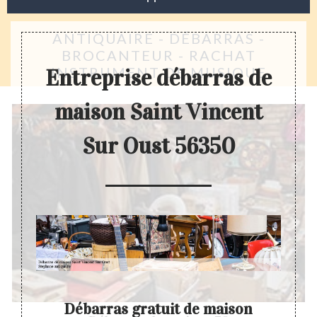
ANTIQUAIRE - DÉBARRAS -
BROCANTEUR - RACHAT
INSTRUMENT DE MUSIQUE
Entreprise débarras de
maison Saint Vincent
Sur Oust 56350
Débarras gratuit de maison
D