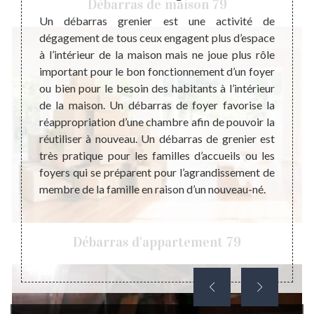
Débarras de maison 79
rcément
Un débarras grenier est une activité de
u lieu
dégagement de tous ceux engagent plus d’espace
Steph
ment le
à l’intérieur de la maison mais ne joue plus rôle
profe
e leurs
important pour le bon fonctionnement d’un foyer
débar
dage de
ou bien pour le besoin des habitants à l’intérieur
propos
ts : le
de la maison. Un débarras de foyer favorise la
trans
bles ou
réappropriation d’une chambre afin de pouvoir la
récupé
ue soit
réutiliser à nouveau. Un débarras de grenier est
ou un 
ens, un
très pratique pour les familles d’accueils ou les
Evide
maison
foyers qui se préparent pour l’agrandissement de
défini
sition.
membre de la famille en raison d’un nouveau-né.
besoin
si vou
trava
Débarras d'appartement 79
Radeg
alento