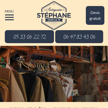
MENU
Devis
gratuit
05 33 06 22 72
06 47 83 43 06
La référence pour votre
estimation