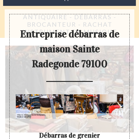
ANTIQUAIRE - DÉBARRAS -
BROCANTEUR - RACHAT
INSTRUMENT DE MUSIQUE
Entreprise débarras de
maison Sainte
Radegonde 79100
n
Débarras de grenier
Ent