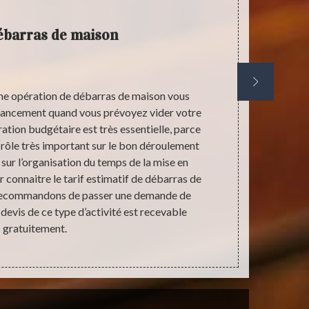
débarras de maison
d’une opération de débarras de maison vous
Stephane an
inancement quand vous prévoyez vider votre
travail de dé
ration budgétaire est très essentielle, parce
compétence
 rôle très important sur le bon déroulement
meilleure 
sur l’organisation du temps de la mise en
maison peu
r connaitre le tarif estimatif de débarras de
effectué un t
 recommandons de passer une demande de
récupérab
 devis de ce type d’activité est recevable
d’informati
gratuitement.
no