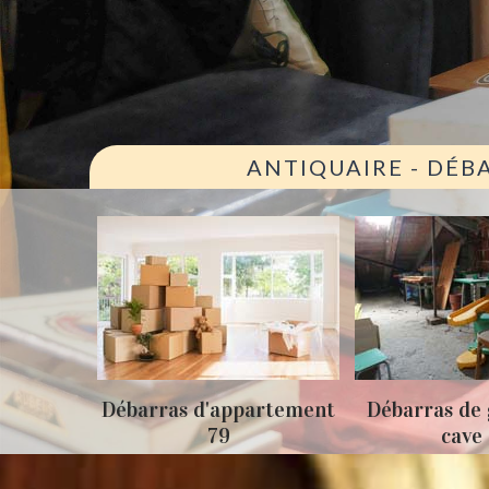
ANTIQUAIRE - DÉB
ison 79
Débarras d'appartement
Débarras de 
79
cave