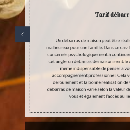
Tarif débarr
hetterie à
Un débarras de maison peut être réali
chaque membre
malheureux pour une famille. Dans ce cas-là
n de l’espace
concernés psychologiquement à continuer 
nt attirer des
cet angle, un débarras de maison semble u
, l’apparition
même indispensable de penser à vou
ble. Donc,
accompagnement professionnel. Cela vou
 de la maison
déroulement et la bonne réalisation de v
onnement en
débarras de maison varie selon la valeur 
vous et également l’accès au lie