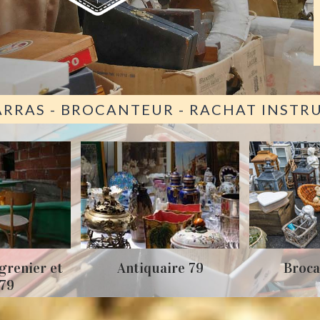
ARRAS - BROCANTEUR - RACHAT INST
grenier et
Antiquaire 79
Broca
 79