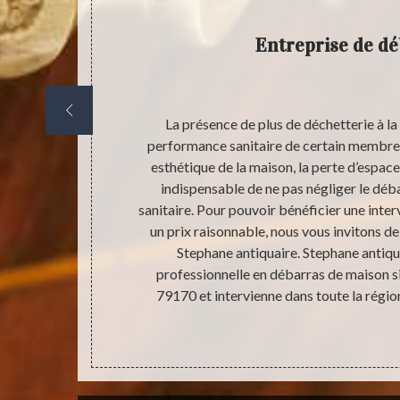
Entreprise de d
hetterie à
La présence de plus de déchetterie à l
chaque membre
performance sanitaire de certain membre d
n de l’espace
esthétique de la maison, la perte d’espace 
nt attirer des
indispensable de ne pas négliger le déb
, l’apparition
sanitaire. Pour pouvoir bénéficier une inter
ble. Donc,
un prix raisonnable, nous vous invitons 
 de la maison
Stephane antiquaire. Stephane antiqu
onnement en
professionnelle en débarras de maison s
79170 et intervienne dans toute la régio