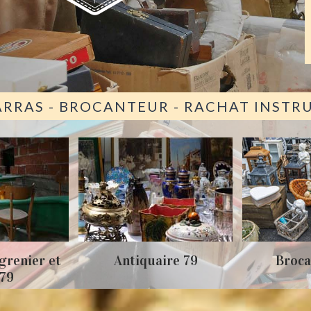
ARRAS - BROCANTEUR - RACHAT INST
iquaire 79
Brocanteur 79
Rach