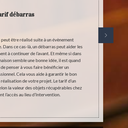
arif débarras
Entrep
peut être réalisé suite à un évènement
Pourquoi dev
. Dans ce cas-là, un débarras peut aider les
de votre pr
t à continuer de l’avant. Et même si dans
professio
maison semble une bonne idée, il est quand
égaleme
e penser à vous faire bénéficier un
récupérables
onnel. Cela vous aide à garantir le bon
ne serez p
éalisation de votre projet. Le tarif d’un
regretter su
lon la valeur des objets récupérables chez
temps, nou
t l’accès au lieu d’Intervention.
adresse Sec
occupé, 