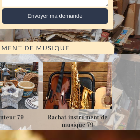
RUMENT DE MUSIQUE
Achat antiquité 79
at instrument de
Dé
musique 79