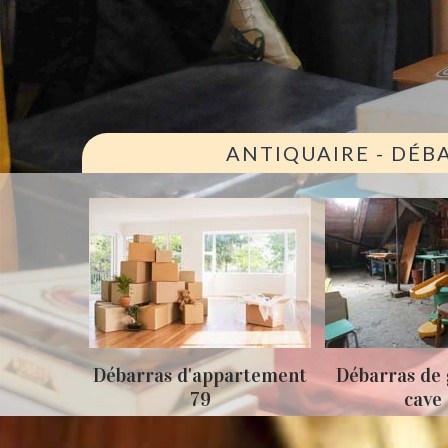
ANTIQUAIRE - DÉB
appartement
Débarras de grenier et
Ant
9
cave 79