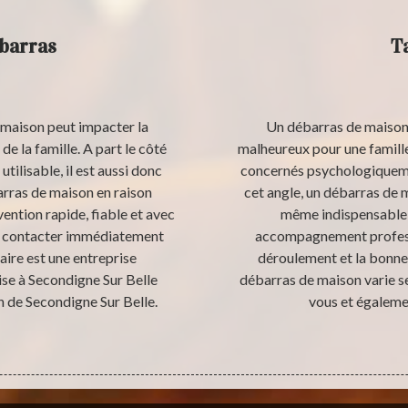
ébarras
T
a maison peut impacter la
Un débarras de maison 
e la famille. A part le côté
malheureux pour une famille
utilisable, il est aussi donc
concernés psychologiquemen
arras de maison en raison
cet angle, un débarras de 
vention rapide, fiable et avec
même indispensable d
de contacter immédiatement
accompagnement professi
aire est une entreprise
déroulement et la bonne r
ise à Secondigne Sur Belle
débarras de maison varie se
n de Secondigne Sur Belle.
vous et égalemen