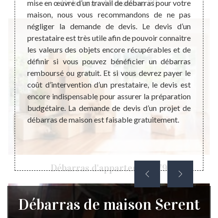
Débarras de maison 79
ent les
mise en œuvre d’un travail de débarras pour votre
profes
bles de
maison, nous vous recommandons de ne pas
débarr
 autres
négliger la demande de devis. Le devis d’un
débarr
fectuer
prestataire est très utile afin de pouvoir connaitre
égalem
vention
les valeurs des objets encore récupérables et de
fait, 
 votre
définir si vous pouvez bénéficier un débarras
plus b
s et ou
remboursé ou gratuit. Et si vous devrez payer le
votre 
on sont
coût d’intervention d’un prestataire, le devis est
dans v
loir au
encore indispensable pour assurer la préparation
profes
ébarras
budgétaire. La demande de devis d’un projet de
interv
obtenir
débarras de maison est faisable gratuitement.
vos att
ite.
le bon
Débarras d'appartement 79
Débarras de maison Serent