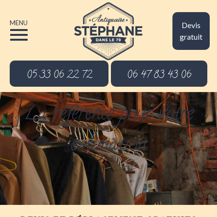
MENU
Devis
gratuit
05 33 06 22 72
06 47 83 43 06
La référence pour votre
estimation