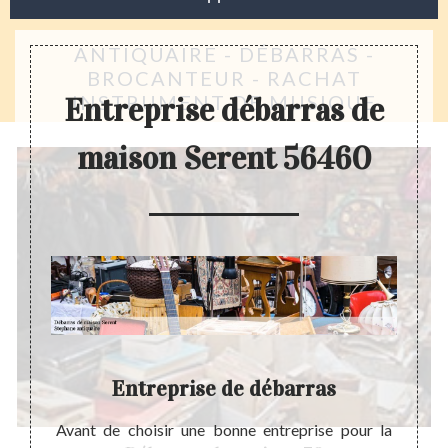
ANTIQUAIRE - DÉBARRAS -
BROCANTEUR - RACHAT
INSTRUMENT DE MUSIQUE
Entreprise débarras de
maison Serent 56460
on
Entreprise de débarras
soin de
Avant de choisir une bonne entreprise pour la
Pourq