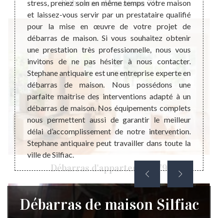
Débarras de maison 79
ent les
stress, prenez soin en même temps votre maison
press
bles de
et laissez-vous servir par un prestataire qualifié
famill
 autres
pour la mise en œuvre de votre projet de
bien p
fectuer
débarras de maison. Si vous souhaitez obtenir
foyer
vention
une prestation très professionnelle, nous vous
présen
 votre
invitons de ne pas hésiter à nous contacter.
angle,
s et ou
Stephane antiquaire est une entreprise experte en
Cela p
on sont
débarras de maison. Nous possédons une
tous c
loir au
parfaite maitrise des interventions adapté à un
votre 
ébarras
débarras de maison. Nos équipements complets
l’esp
obtenir
nous permettent aussi de garantir le meilleur
récupé
ite.
délai d’accomplissement de notre intervention.
au coû
Stephane antiquaire peut travailler dans toute la
que v
ville de Silfiac.
gratuit
Débarras d'appartement 79
Débarras de maison Silfiac