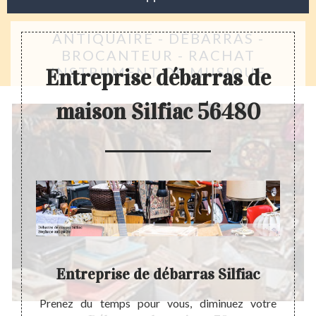
ANTIQUAIRE - DÉBARRAS -
BROCANTEUR - RACHAT
INSTRUMENT DE MUSIQUE
Entreprise débarras de
maison Silfiac 56480
on
Entreprise de débarras Silfiac
D
soin de
Prenez du temps pour vous, diminuez votre
Suite