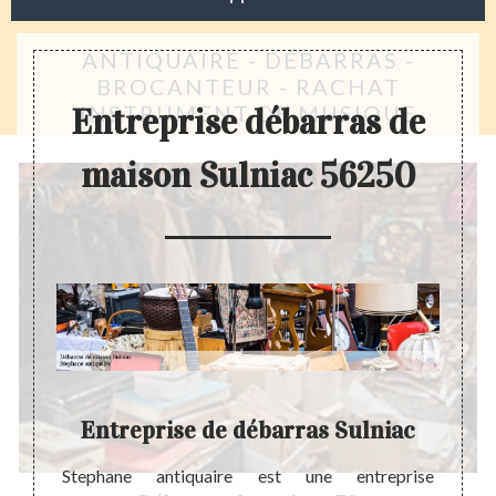
ANTIQUAIRE - DÉBARRAS -
BROCANTEUR - RACHAT
INSTRUMENT DE MUSIQUE
Entreprise débarras de
maison Sulniac 56250
 ?
Entreprise de débarras Sulniac
ker des
Stephane antiquaire est une entreprise
A part 