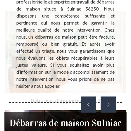
Débarras de maison 79
s pas
professionnelle et experte en travail de débarras
il es
re nous
de maison située à Sulniac 56250. Nous
débarr
 fil du
disposons une compétence suffisante et
différ
tockés
pertinente qui nous permet de garantir la
dire 
tire la
meilleure qualité de notre intervention. Chez
assoc
es. Ces
nous, un débarras de maison peut être facturé,
n’util
our les
remboursé ou bien gratuit. Et après avoir
bon éta
pour la
effectué un triage, nous vous garantissons que
person
r. Pour
nous évaluons les objets récupérables à leurs
vous i
eillons
justes valeurs. Si vous souhaitez avoir plus
pas hés
d’information sur le mode d’accomplissement de
notre intervention, nous vous prions de ne pas
hésiter à nous appeler.
Débarras d'appartement 79
Débarras de maison Sulniac