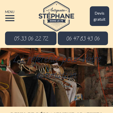
MENU
Devis
gratuit
05 33 06 22 72
06 47 83 43 06
La référence pour votre
estimation