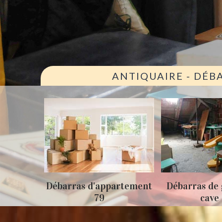
ANTIQUAIRE - DÉB
ison 79
Débarras d'appartement
Débarras de 
79
cave