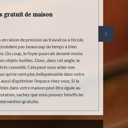
 gratuit de maison
en raison de pression au travail ou à l’école,
A part l
ossèdent pas beaucoup du temps à bien
indispensabl
ns. Du coup, le foyer pourrait devenir moins
pour des di
s objets inutiles. Donc, dans cet angle, le
pouvez effec
très conseillé. Cela peut vous aider non
vous n’utilis
x qui ne sont plus indispensable dans votre
le fait d’a
aussi d’optimiser l’espace chez vous. Si la
précarités v
bles dans votre maison peut être égale au
estation, sachez que vous pouvez bénéficier
ntervention gratuite.