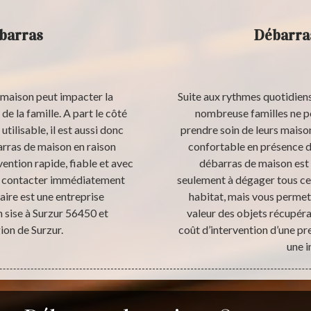
ébarras
Débarras
a maison peut impacter la
Suite aux rythmes quotidiens 
e la famille. A part le côté
nombreuse familles ne p
utilisable, il est aussi donc
prendre soin de leurs maiso
arras de maison en raison
confortable en présence de
vention rapide, fiable et avec
débarras de maison est 
de contacter immédiatement
seulement à dégager tous ceu
aire est une entreprise
habitat, mais vous permet 
 sise à Surzur 56450 et
valeur des objets récupéra
ion de Surzur.
coût d’intervention d’une pr
une i