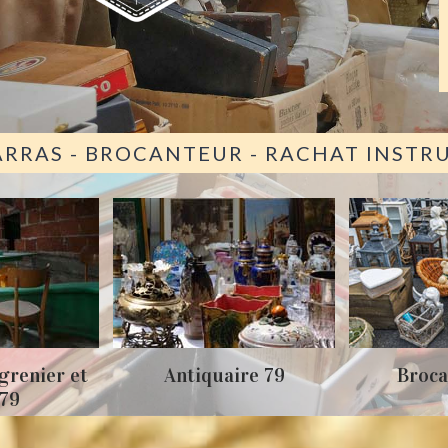
ARRAS - BROCANTEUR - RACHAT INST
grenier et
Antiquaire 79
Broca
 79