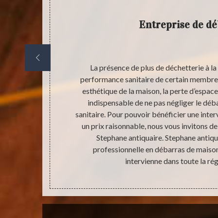
Entreprise de d
iquement en
La présence de plus de déchetterie à l
 activité peut
performance sanitaire de certain membre d
sont plus
esthétique de la maison, la perte d’espace 
udget pour
indispensable de ne pas négliger le déb
 raison pour
sanitaire. Pour pouvoir bénéficier une inter
ionnelle en
un prix raisonnable, nous vous invitons 
atuit existe.
Stephane antiquaire. Stephane antiqu
vous mais qui
professionnelle en débarras de maison
aire.
intervienne dans toute la rég