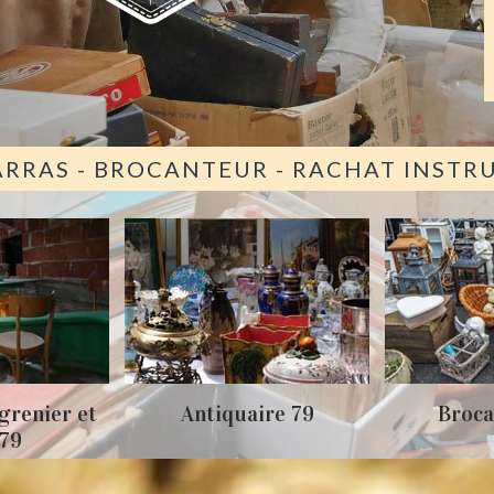
ARRAS - BROCANTEUR - RACHAT INST
grenier et
Antiquaire 79
Broca
 79