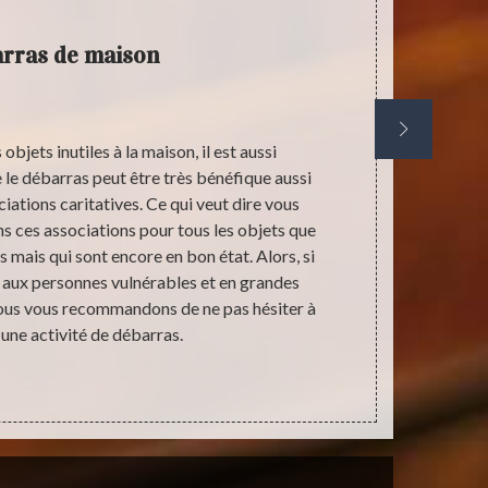
rras de maison
 objets inutiles à la maison, il est aussi
Coopérer a
 le débarras peut être très bénéfique aussi
débarras d’
iations caritatives. Ce qui veut dire vous
également d
s ces associations pour tous les objets que
choisir le 
s mais qui sont encore en bon état. Alors, si
indispensab
de aux personnes vulnérables et en grandes
avoir passé
nous vous recommandons de ne pas hésiter à
pour le déba
 une activité de débarras.
débarras adap
dire, 