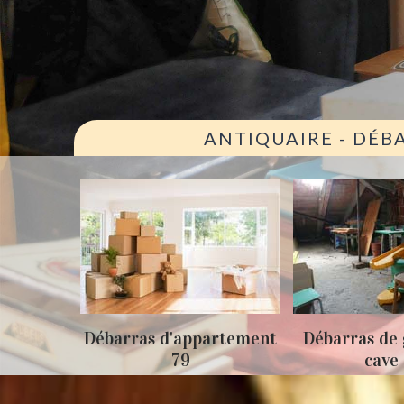
ANTIQUAIRE - DÉB
ison 79
Débarras d'appartement
Débarras de 
79
cave