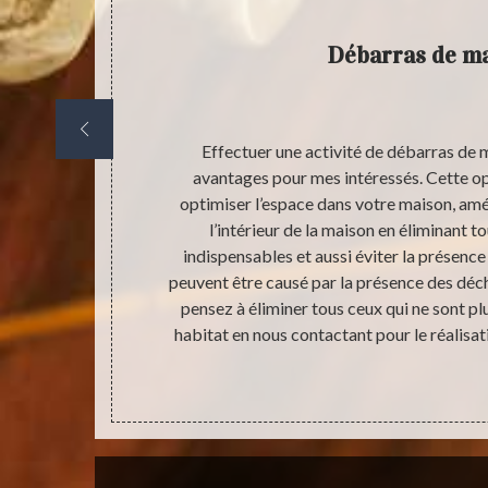
Débarras de m
rcialisation
Effectuer une activité de débarras de 
ement le droit
avantages pour mes intéressés. Cette op
ce gendre de
optimiser l’espace dans votre maison, amé
suivants : le
l’intérieur de la maison en éliminant t
aussement de
indispensables et aussi éviter la présence
 vos biens, un
peuvent être causé par la présence des déche
notre équipe
pensez à éliminer tous ceux qui ne sont pl
habitat en nous contactant pour le réalisat