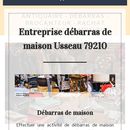
ANTIQUAIRE - DÉBARRAS -
BROCANTEUR - RACHAT
INSTRUMENT DE MUSIQUE
Entreprise débarras de
maison Usseau 79210
on
Débarras de maison
soin de
Effectuer une activité de débarras de maison
La pré