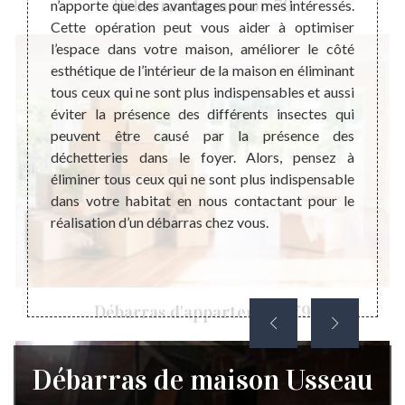
Débarras de maison 79
ent les
n’apporte que des avantages pour mes intéressés.
peut i
bles de
Cette opération peut vous aider à optimiser
membre
 autres
l’espace dans votre maison, améliorer le côté
la mais
fectuer
esthétique de l’intérieur de la maison en éliminant
donc i
vention
tous ceux qui ne sont plus indispensables et aussi
de ma
 votre
éviter la présence des différents insectes qui
bénéfi
s et ou
peuvent être causé par la présence des
un pr
on sont
déchetteries dans le foyer. Alors, pensez à
contac
loir au
éliminer tous ceux qui ne sont plus indispensable
Steph
ébarras
dans votre habitat en nous contactant pour le
profes
obtenir
réalisation d’un débarras chez vous.
Usseau
ite.
de Uss
Débarras d'appartement 79
Débarras de maison Usseau