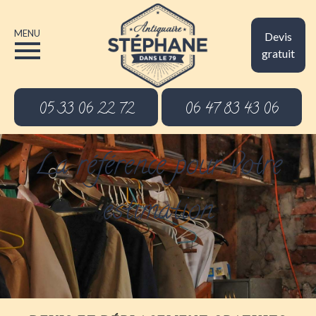
MENU
Devis
gratuit
05 33 06 22 72
06 47 83 43 06
La référence pour votre
estimation