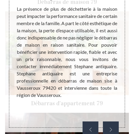
Débarras de maison 79
La présence de plus de déchetterie à la maison
La pré
peut impacter la performance sanitaire de certain
déchet
eprise
membre de la famille. A part le côté esthétique de
pas d
ébarras
la maison, la perte d’espace utilisable, il est aussi
famill
. Nous
donc indispensable de ne pas négliger le débarras
dimens
nte et
de maison en raison sanitaire. Pour pouvoir
pire c
tir la
bénéficier une intervention rapide, fiable et avec
et de
n. Chez
un prix raisonnable, nous vous invitons de
savons
acturé,
contacter immédiatement Stephane antiquaire.
foyer
 avoir
Stephane antiquaire est une entreprise
pourq
ons que
professionnelle en débarras de maison sise à
l’harm
à leurs
Vausseroux 79420 et intervienne dans toute la
bénéfi
ir plus
région de Vausseroux.
en eff
ment de
Débarras d'appartement 79
 ne pas