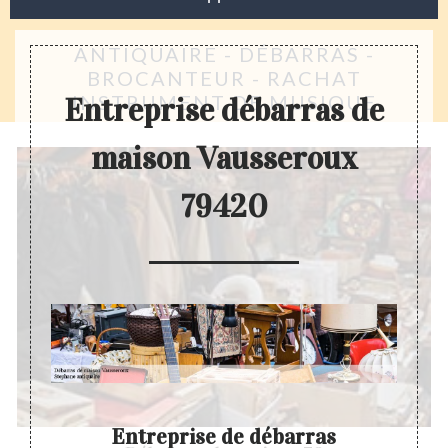
ANTIQUAIRE - DÉBARRAS -
BROCANTEUR - RACHAT
INSTRUMENT DE MUSIQUE
Entreprise débarras de
maison Vausseroux
79420
Entreprise de débarras