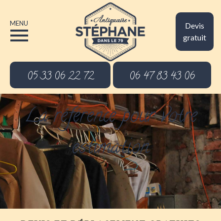
MENU
Devis
gratuit
05 33 06 22 72
06 47 83 43 06
La référence pour votre
estimation