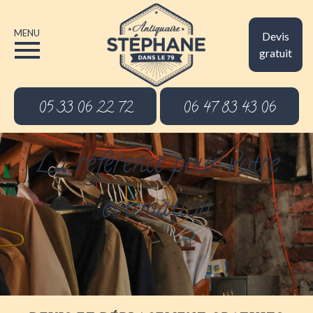
MENU
Devis
gratuit
05 33 06 22 72
06 47 83 43 06
La référence pour votre
estimation