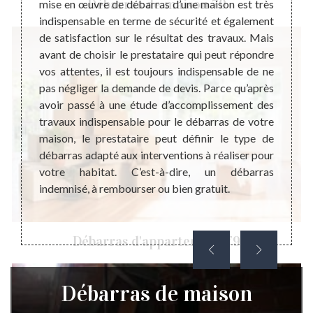
Débarras de maison 79
s pas
mise en œuvre de débarras d’une maison est très
de gre
re nous
indispensable en terme de sécurité et également
d’abor
 fil du
de satisfaction sur le résultat des travaux. Mais
objets
tockés
avant de choisir le prestataire qui peut répondre
la réa
tire la
vos attentes, il est toujours indispensable de ne
travai
es. Ces
pas négliger la demande de devis. Parce qu’après
qualif
our les
avoir passé à une étude d’accomplissement des
presta
pour la
travaux indispensable pour le débarras de votre
raison
r. Pour
maison, le prestataire peut définir le type de
vos ob
eillons
débarras adapté aux interventions à réaliser pour
grenie
votre habitat. C’est-à-dire, un débarras
habit
indemnisé, à rembourser ou bien gratuit.
d’esth
Débarras d'appartement 79
Débarras de maison