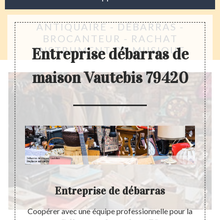
ANTIQUAIRE - DÉBARRAS -
BROCANTEUR - RACHAT
INSTRUMENT DE MUSIQUE
Entreprise débarras de
maison Vautebis 79420
 ?
Entreprise de débarras
ker des
Coopérer avec une équipe professionnelle pour la
Avant 