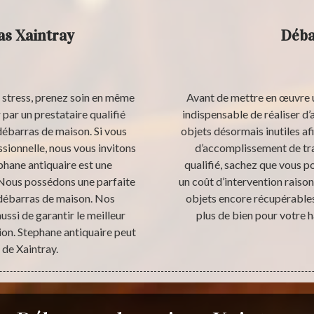
as Xaintray
Déba
 stress, prenez soin en même
Avant de mettre en œuvre un
par un prestataire qualifié
indispensable de réaliser d’
débarras de maison. Si vous
objets désormais inutiles afi
sionnelle, nous vous invitons
d’accomplissement de trav
phane antiquaire est une
qualifié, sachez que vous p
 Nous possédons une parfaite
un coût d’intervention raiso
 débarras de maison. Nos
objets encore récupérables
si de garantir le meilleur
plus de bien pour votre 
ion. Stephane antiquaire peut
e de Xaintray.