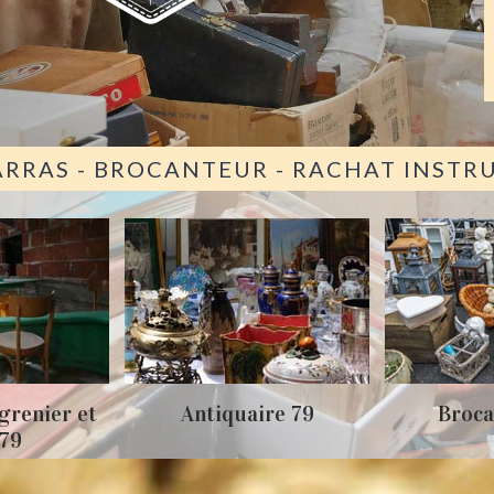
ARRAS - BROCANTEUR - RACHAT INST
grenier et
Antiquaire 79
Broca
 79