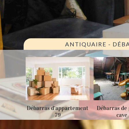
ANTIQUAIRE - DÉB
ison 79
Débarras d'appartement
Débarras de 
79
cave