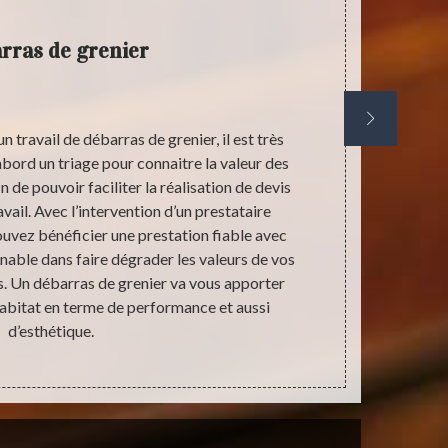
rras de grenier
 travail de débarras de grenier, il est très
La présen
abord un triage pour connaitre la valeur des
performance 
n de pouvoir faciliter la réalisation de devis
esthétique d
ail. Avec l’intervention d’un prestataire
indispens
ouvez bénéficier une prestation fiable avec
sanitaire. Po
nnable dans faire dégrader les valeurs de vos
un prix rai
. Un débarras de grenier va vous apporter
Stephan
habitat en terme de performance et aussi
professio
d’esthétique.