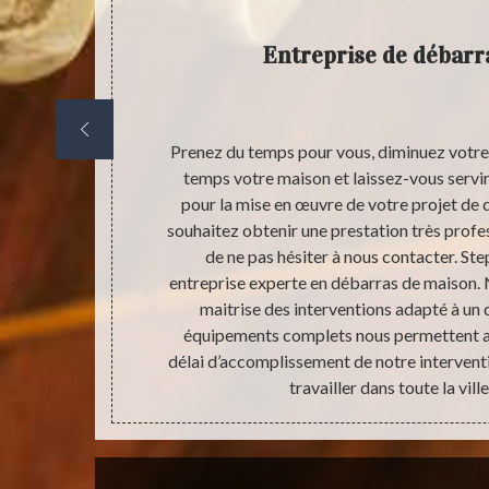
Entreprise de débarr
and nous
Prenez du temps pour vous, diminuez votre
éjà équipé.
temps votre maison et laissez-vous servir 
t radical des
pour la mise en œuvre de votre projet de 
ns frais si la
souhaitez obtenir une prestation très profes
tion puisse
de ne pas hésiter à nous contacter. Ste
estataire. En
entreprise experte en débarras de maison.
s de maison, il
maitrise des interventions adapté à un
Cette demande
équipements complets nous permettent aus
délai d’accomplissement de notre intervent
travailler dans toute la vill