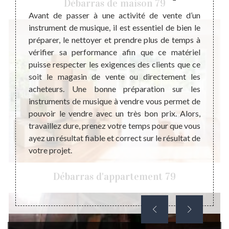
Débarras de maison 79
Avant de passer à une activité de vente d’un
La mus
instrument de musique, il est essentiel de bien le
Tout l
ir son
préparer, le nettoyer et prendre plus de temps à
afin d
un coût
vérifier sa performance afin que ce matériel
Une m
ttente,
puisse respecter les exigences des clients que ce
d’évèn
 Notre
soit le magasin de vente ou directement les
et no
ique en
acheteurs. Une bonne préparation sur les
appor
tion et
instruments de musique à vendre vous permet de
récept
pouvoir
pouvoir le vendre avec un très bon prix. Alors,
plus 
ique de
travaillez dure, prenez votre temps pour que vous
bienfa
e. Nous
ayez un résultat fiable et correct sur le résultat de
savoi
e des
votre projet.
longte
nnés ou
Débarras d'appartement 79