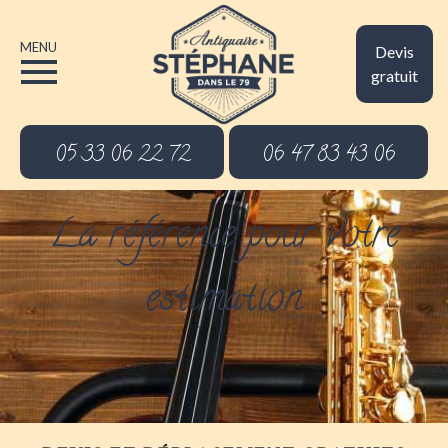
MENU
Devis
gratuit
05 33 06 22 72
06 47 83 43 06
La référence pour votre
estimation