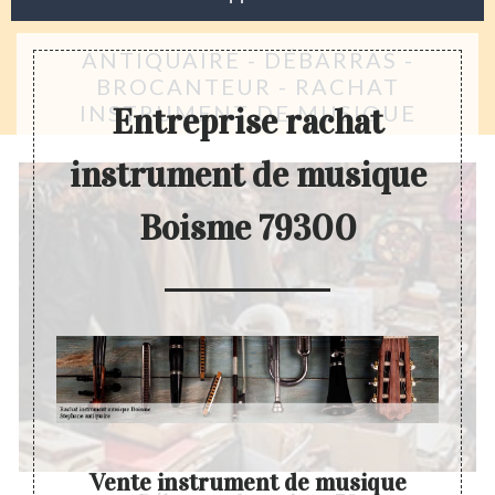
ANTIQUAIRE - DÉBARRAS -
BROCANTEUR - RACHAT
INSTRUMENT DE MUSIQUE
Entreprise rachat
instrument de musique
Boisme 79300
e au
Vente instrument de musique
Ac