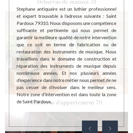
Débarras de maison 79
ent de
Stephane antiquaire est un luthier professionnel
Osez l
ant de
et expert trouvable à l’adresse suivante : Saint
le bo
ut type
Pardoux 79310. Nous disposons une compétence
instru
 d’une
suffisante et pertinente qui nous permet de
une e
 et qui
garantir la meilleure qualité de notre intervention
instru
ssance
que ce soit en terme de fabrication ou de
7931
estimer
restauration des instruments de musique. Nous
suffi
onction
travaillons dans le domaine de construction et
pouvoi
cité et
réparation des instruments de musique depuis
Actue
mation
nombreuse années. Et nos plusieurs années
promot
ir une
d’expérience dans notre métier nous permet de ne
main m
coût de
pas cesser de d’évoluer dans le meilleur sens.
nous j
Notre zone d’intervention est dans toute la zone
Faite-n
de Saint Pardoux.
Débarras d'appartement 79