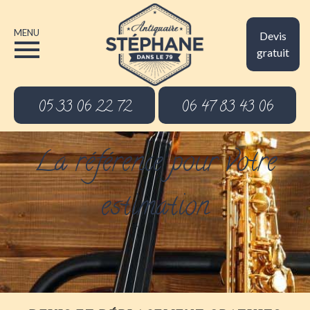
MENU
Devis
gratuit
05 33 06 22 72
06 47 83 43 06
La référence pour votre
estimation