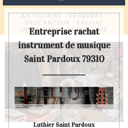
ANTIQUAIRE - DÉBARRAS -
BROCANTEUR - RACHAT
INSTRUMENT DE MUSIQUE
Entreprise rachat
instrument de musique
Saint Pardoux 79310
sique
Luthier Saint Pardoux
Ac