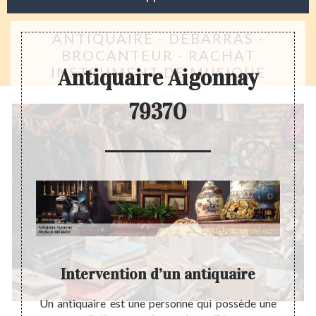
ANTIQUAIRE - DÉBARRAS -
BROCANTEUR - RACHAT
INSTRUMENT DE MUSIQUE
Antiquaire Aigonnay
79370
n
Intervention d’un antiquaire
angent
Un antiquaire est une personne qui possède une
Maitr