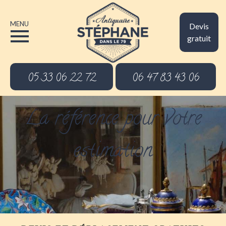
MENU
Devis
gratuit
05 33 06 22 72
06 47 83 43 06
La référence pour votre
estimation