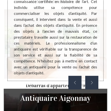
Débarras de maison 79
ns des
connaissance certifiée en histoire de l’art. Cet
correc
valable
individu utilise sa compétence pour
dans d
ume est
commercialiser les objets d’antiquité. Par
sans d
urée la
conséquent, il intervient dans la vente et aussi
notre
, mais
dans l’achat des objets d’antiquité. En présence
profi
isation
des objets à l’ancien de mauvais état, ce
réalis
ut être
prestataire travaille aussi sur la restauration de
nous a
atiques
ces matériels. Le professionnalisme d’un
nous 
 monde.
antiquaire est vérifiable sur la transparence de
objets
maison
son service et aussi sur la fiabilité de sa
parcou
ble de
compétence. N’hésitez pas à mettre en contact
N’hés
er aux
avec un antiquaire pour la vente ou l’achat des
antiqu
objets d’antiquité.
de l’an
Débarras d'appartement 79
Antiquaire Aigonnay