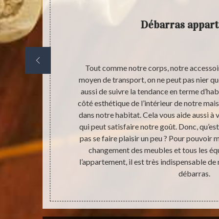
Débarras appar
ndispensable
Tout comme notre corps, notre accessoir
eur ne le fait
moyen de transport, on ne peut pas nier q
rmet de vider
aussi de suivre la tendance en terme d’habi
ser comme vous
côté esthétique de l’intérieur de notre mais
il si ce type
dans notre habitat. Cela vous aide aussi à
 comme un
qui peut satisfaire notre goût. Donc, qu’e
rentable pour
pas se faire plaisir un peu ? Pour pouvoir 
nsable avant
changement des meubles et tous les équ
l’appartement, il est très indispensable de 
débarras.