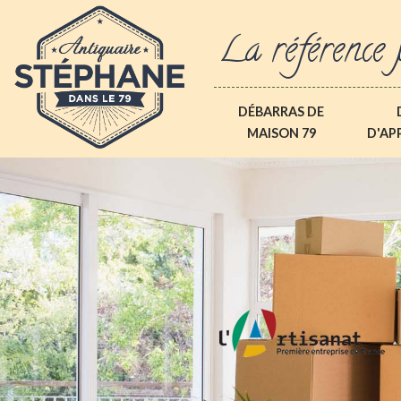
La référence 
DÉBARRAS DE
MAISON 79
D'AP