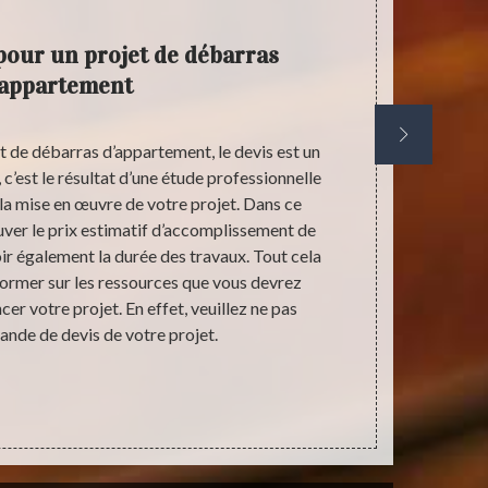
 pour un projet de débarras
’appartement
et de débarras d’appartement, le devis est un
En ce jour de
 c’est le résultat d’une étude professionnelle
certains foye
la mise en œuvre de votre projet. Dans ce
de métier les
ver le prix estimatif d’accomplissement de
cette période
ir également la durée des travaux. Tout cela
travailler c
former sur les ressources que vous devrez
solution p
r votre projet. En effet, veuillez ne pas
radicalement
ande de devis de votre projet.
de r