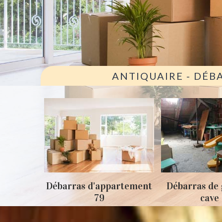
ANTIQUAIRE - DÉB
ison 79
Débarras d'appartement
Débarras de 
79
cave