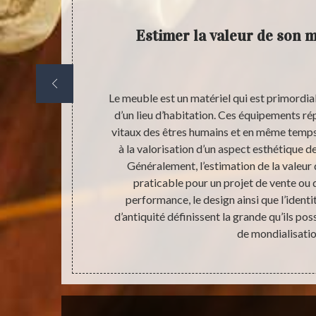
Estimer la valeur de son m
 à nos yeux.
Le meuble est un matériel qui est primordi
 le contraire
d’un lieu d’habitation. Ces équipements rép
e vie est une
vitaux des êtres humains et en même temps
en-être et
à la valorisation d’un aspect esthétique d
ènements
Généralement, l’estimation de la valeur 
 stabilité
praticable pour un projet de vente ou 
r ce qui nous
performance, le design ainsi que l’ident
 des objets de
d’antiquité définissent la grande qu’ils 
ous convient.
de mondialisatio