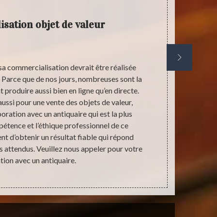
sation objet de valeur
Estima
 sa commercialisation devrait être réalisée
Une estimati
. Parce que de nos jours, nombreuses sont la
valeur de l
 produire aussi bien en ligne qu’en directe.
définir la s
aussi pour une vente des objets de valeur,
opération es
oration avec un antiquaire qui est la plus
matériels. L
pétence et l’éthique professionnel de ce
pour une meil
nt d’obtenir un résultat fiable qui répond
demander l
s attendus. Veuillez nous appeler pour votre
ion avec un antiquaire.