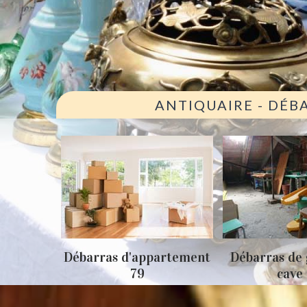
ANTIQUAIRE - DÉB
ison 79
Débarras d'appartement
Débarras de 
79
cave