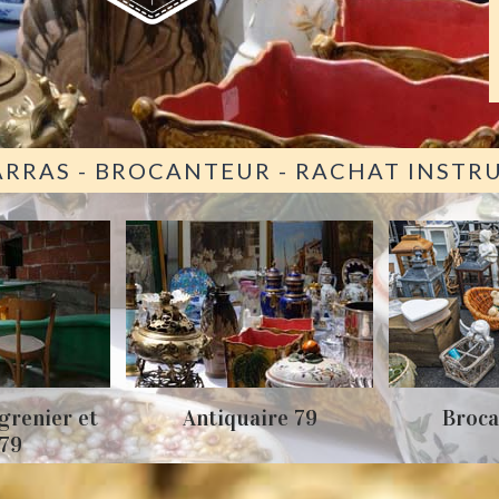
ARRAS - BROCANTEUR - RACHAT INST
grenier et
Antiquaire 79
Broca
 79