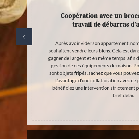
ent
Coopération avec un broc
travail de débarras d
’appartement,
Après avoir vider son appartement, nomb
censeur. Pour
souhaitent vendre leurs biens. Cela est dans 
uipements
gagner de l’argent et en même temps, afin de
mment, le
gestion de ces équipements de maison. Pou
aitrise la
sont objets fripés, sachez que vous pouvez 
n travail de
L’avantage d’une collaboration avec ce p
s dans le lieu
bénéficiez une intervention strictement p
nder qu’une
bref délai.
st très