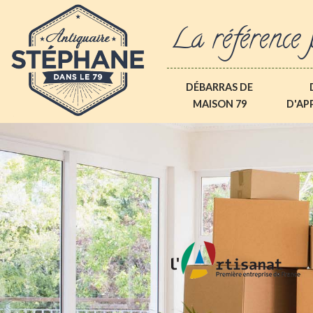
La référence 
DÉBARRAS DE
MAISON 79
D'AP