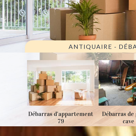
ANTIQUAIRE - DÉB
ison 79
Débarras d'appartement
Débarras de 
79
cave