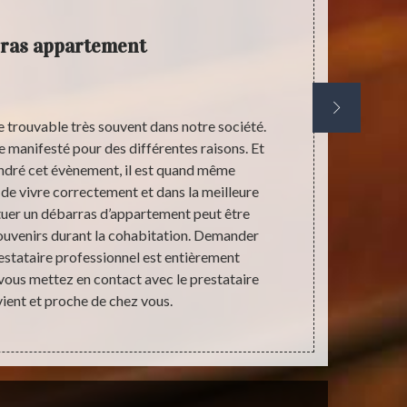
ras appartement
 trouvable très souvent dans notre société.
La famille c’e
tre manifesté pour des différentes raisons. Et
violence et d
ndré cet évènement, il est quand même
nouveau pour
de vivre correctement et dans la meilleure
condition de v
tuer un débarras d’appartement peut être
et la présen
souvenirs durant la cohabitation. Demander
de ne pas 
estataire professionnel est entièrement
pe
e vous mettez en contact avec le prestataire
ient et proche de chez vous.