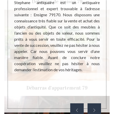
Débarras de maison 79
ne peut
er par
Stephane antiquaire est un antiquaire
le sen
le fait
professionnel et expert trouvable à l’adresse
avons 
iode de
suivante : Ensigne 79170. Nous disposons une
de con
 que ce
connaissance très fiable sur la vente et achat des
devons
n objet
objets d’antiquité. Que ce soit des meubles à
de not
sur son
l’ancien ou des objets de valeur, nous sommes
décisi
. C’est
prêts à vous servir en toute efficacité. Pour la
aller 
e qu’il
vente de succession, veuillez ne pas hésiter à nous
succes
ataire
appeler. Car nous pouvons vous servir d’une
radica
 vendre
manière fiable. Avant de conclure notre
sans av
 garder
coopération veuillez ne pas hésiter à nous
stimant
demander l’estimation de vos héritages.
iquaire
et peut
Débarras d'appartement 79
ne pour
de votre