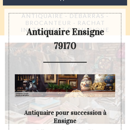
ANTIQUAIRE - DÉBARRAS -
BROCANTEUR - RACHAT
INSTRUMENT DE MUSIQUE
Antiquaire Ensigne
79170
r
Antiquaire pour succession à
Ensigne
La per