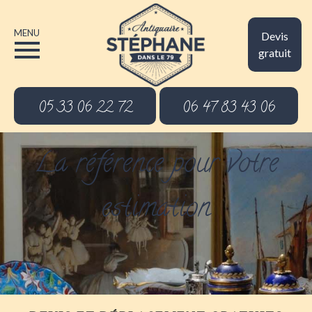
MENU
Devis
gratuit
05 33 06 22 72
06 47 83 43 06
La référence pour votre
estimation