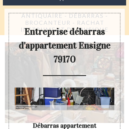
ANTIQUAIRE - DÉBARRAS -
BROCANTEUR - RACHAT
INSTRUMENT DE MUSIQUE
Entreprise débarras
d'appartement Ensigne
79170
Débarras appartement