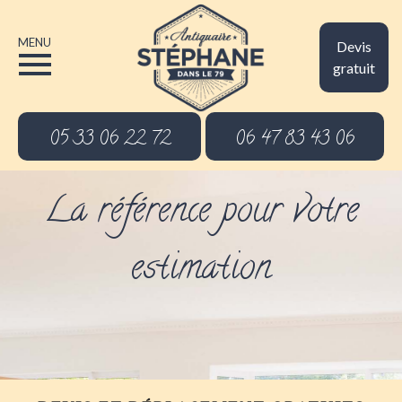
MENU
Devis
gratuit
05 33 06 22 72
06 47 83 43 06
La référence pour votre
estimation