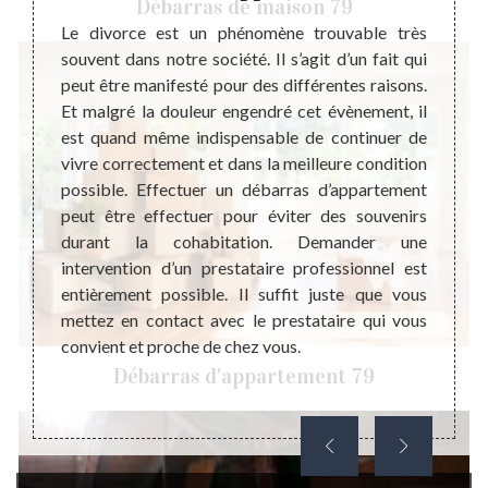
Débarras de maison 79
d’a
 il est
Le divorce est un phénomène trouvable très
barras
souvent dans notre société. Il s’agit d’un fait qui
Stepha
le fait
peut être manifesté pour des différentes raisons.
réputé
ération
Et malgré la douleur engendré cet évènement, il
Grâce 
nt, de
est quand même indispensable de continuer de
offro
me vous
vivre correctement et dans la meilleure condition
mesure
 un bon
possible. Effectuer un débarras d’appartement
est u
t peut
peut être effectuer pour éviter des souvenirs
person
mme un
durant la cohabitation. Demander une
nature
ers qui
intervention d’un prestataire professionnel est
invit
barras
entièrement possible. Il suffit juste que vous
joindr
nsable
mettez en contact avec le prestataire qui vous
votre 
convient et proche de chez vous.
habita
Débarras d'appartement 79