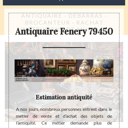
ANTIQUAIRE - DÉBARRAS -
BROCANTEUR - RACHAT
INSTRUMENT DE MUSIQUE
Antiquaire Fenery 79450
é,
Estimation antiquité
A nos jours, nombreux personnes entrent dans le
Les a
métier de vente et d’achat des objets de
parei
 a pour
l’antiquité. Ce métier demande plus de
années
 chose.