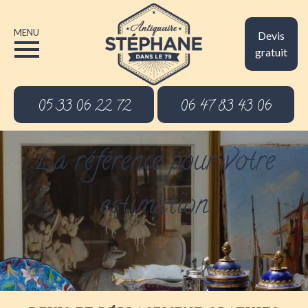
MENU
Devis
gratuit
05 33 06 22 72
06 47 83 43 06
La référence pour votre
estimation