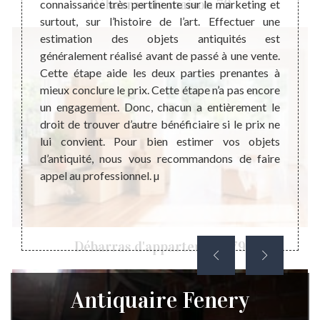
Débarras de maison 79
connaissance très pertinente sur le marketing et
actuel
 but de
surtout, sur l’histoire de l’art. Effectuer une
très i
 valeur
estimation des objets antiquités est
pério
 donc à
généralement réalisé avant de passé à une vente.
combin
ter ces
Cette étape aide les deux parties prenantes à
n’est 
’est la
mieux conclure le prix. Cette étape n’a pas encore
la rai
illeure
un engagement. Donc, chacun a entièrement le
effica
hésitez
droit de trouver d’autre bénéficiaire si le prix ne
Même 
 car il
lui convient. Pour bien estimer vos objets
comme
et sans
d’antiquité, nous vous recommandons de faire
vendr
appel au professionnel. µ
choses 
Débarras d'appartement 79
Antiquaire Fenery