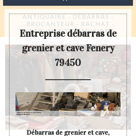
ANTIQUAIRE - DÉBARRAS -
BROCANTEUR - RACHAT
INSTRUMENT DE MUSIQUE
Entreprise débarras de
grenier et cave Fenery
79450
enier
Débarras de grenier et cave,
Dev