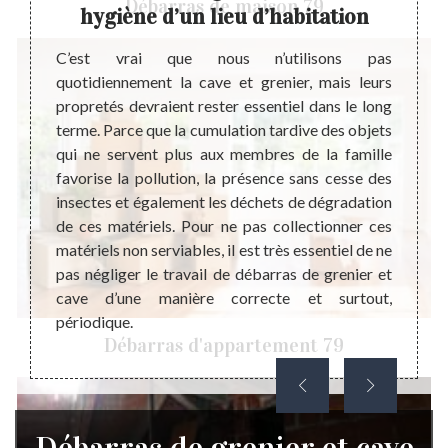
Débarras de maison 79
hygiène d’un lieu d’habitation
Le dev
perfor
pour la
C’est vrai que nous n’utilisons pas
servic
cave et
quotidiennement la cave et grenier, mais leurs
d’un p
re pour
propretés devraient rester essentiel dans le long
devis 
isateur
terme. Parce que la cumulation tardive des objets
du pro
 fondé.
qui ne servent plus aux membres de la famille
Mais v
e choix
favorise la pollution, la présence sans cesse des
les 
rras de
insectes et également les déchets de dégradation
l’acco
ons de
de ces matériels. Pour ne pas collectionner ces
de dev
fin que
matériels non serviables, il est très essentiel de ne
greni
qualité
pas négliger le travail de débarras de grenier et
engage
.
cave d’une manière correcte et surtout,
votre 
périodique.
Débarras d'appartement 79