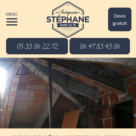
MENU
Devis
gratuit
05 33 06 22 72
06 47 83 43 06
La référence pour votre
estimation