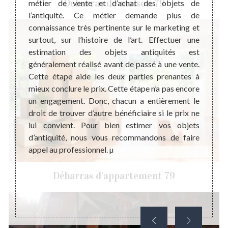
Débarras de maison 79
métier de vente et d’achat des objets de
er par
Steph
l’antiquité. Ce métier demande plus de
le fait
profes
connaissance très pertinente sur le marketing et
iode de
suivan
surtout, sur l’histoire de l’art. Effectuer une
 que ce
connai
estimation des objets antiquités est
n objet
objets
généralement réalisé avant de passé à une vente.
sur son
l’anci
Cette étape aide les deux parties prenantes à
. C’est
prêts 
mieux conclure le prix. Cette étape n’a pas encore
e qu’il
vente 
un engagement. Donc, chacun a entièrement le
ataire
appel
droit de trouver d’autre bénéficiaire si le prix ne
 vendre
maniè
lui convient. Pour bien estimer vos objets
 garder
coopé
d’antiquité, nous vous recommandons de faire
stimant
demand
appel au professionnel. µ
iquaire
9260 et
Débarras d'appartement 79
 Creche
chat de