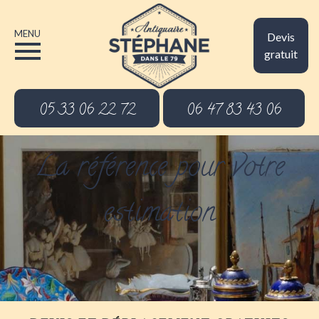
MENU
Devis
gratuit
05 33 06 22 72
06 47 83 43 06
La référence pour votre
estimation