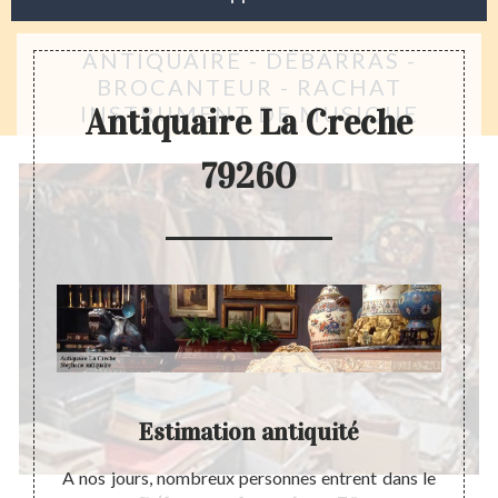
ANTIQUAIRE - DÉBARRAS -
BROCANTEUR - RACHAT
INSTRUMENT DE MUSIQUE
Antiquaire La Creche
79260
La
Estimation antiquité
Ant
A nos jours, nombreux personnes entrent dans le