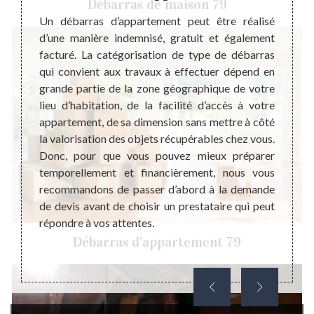
Débarras de maison 79
’un des
Un débarras d’appartement peut être réalisé
barras
d’une manière indemnisé, gratuit et également
Steph
er tous
facturé. La catégorisation de type de débarras
profe
ination
qui convient aux travaux à effectuer dépend en
d’appa
, il est
grande partie de la zone géographique de votre
Crech
tement
lieu d’habitation, de la facilité d’accès à votre
suffi
uveaux
appartement, de sa dimension sans mettre à côté
garanti
 Comme
la valorisation des objets récupérables chez vous.
Quel 
érents
Donc, pour que vous pouvez mieux préparer
réali
dre vos
temporellement et financièrement, nous vous
appart
 votre
recommandons de passer d’abord à la demande
allon
tement,
de devis avant de choisir un prestataire qui peut
vos at
er une
répondre à vos attentes.
pouvon
.
Débarras d'appartement 79
toute 
aux al