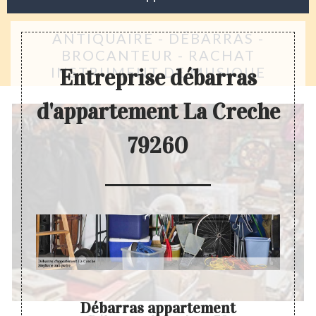
ANTIQUAIRE - DÉBARRAS -
BROCANTEUR - RACHAT
INSTRUMENT DE MUSIQUE
Entreprise débarras
d'appartement La Creche
79260
Débarras appartement