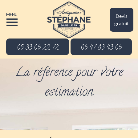
MENU
Devis
gratuit
05 33 06 22 72
06 47 83 43 06
La référence pour votre
estimation