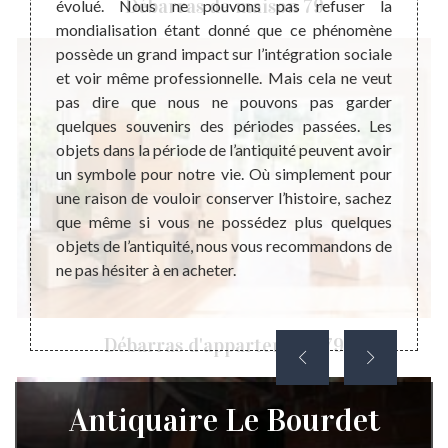
Débarras de maison 79
 objets
évolué. Nous ne pouvons pas refuser la
objets
parfait
mondialisation étant donné que ce phénomène
que la
mettant
possède un grand impact sur l’intégration sociale
le dro
 est un
et voir même professionnelle. Mais cela ne veut
norme
vable à
pas dire que nous ne pouvons pas garder
bonne 
divers
quelques souvenirs des périodes passées. Les
dans 
tat. La
objets dans la période de l’antiquité peuvent avoir
import
nt avec
un symbole pour notre vie. Où simplement pour
votre 
s avez
une raison de vouloir conserver l’histoire, sachez
vous.
ets de
que même si vous ne possédez plus quelques
réalis
z nous
objets de l’antiquité, nous vous recommandons de
comme 
r dans
ne pas hésiter à en acheter.
des so
le coût
change
Débarras d'appartement 79
Antiquaire Le Bourdet