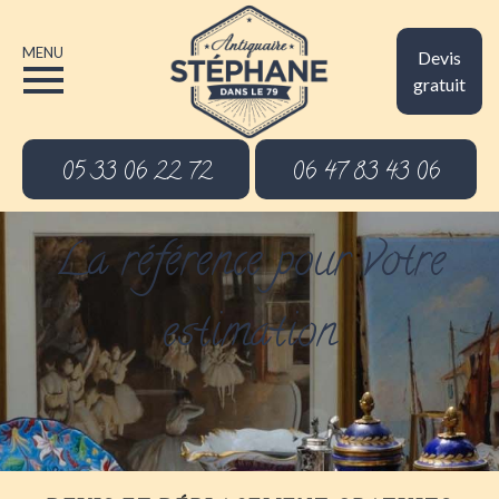
MENU
Devis
gratuit
05 33 06 22 72
06 47 83 43 06
La référence pour votre
estimation