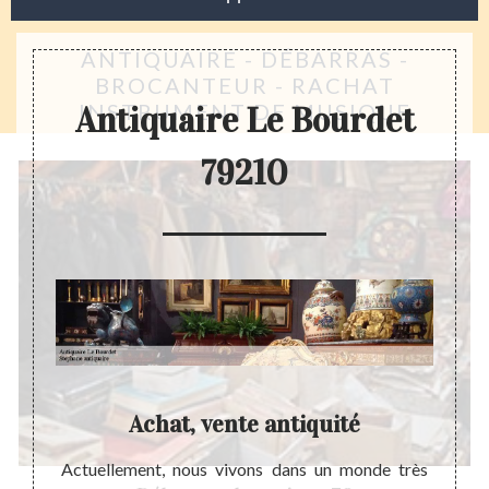
ANTIQUAIRE - DÉBARRAS -
BROCANTEUR - RACHAT
INSTRUMENT DE MUSIQUE
Antiquaire Le Bourdet
79210
Achat, vente antiquité
ujours
Actuellement, nous vivons dans un monde très
Quand