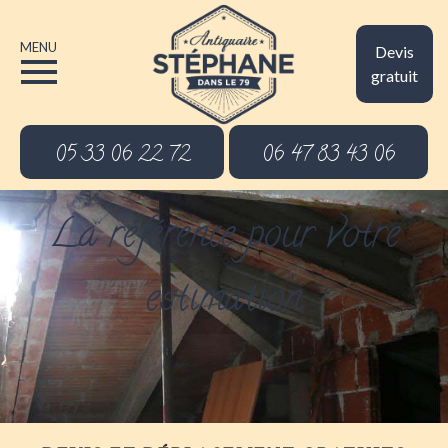
MENU
Devis
gratuit
05 33 06 22 72
06 47 83 43 06
La référence pour votre
estimation