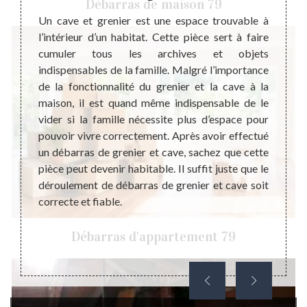
Débarras de maison 79
fier la
Un cave et grenier est une espace trouvable à
Pas t
lité de
l’intérieur d’un habitat. Cette pièce sert à faire
débarr
n œuvre
cumuler tous les archives et objets
maniè
ier, le
indispensables de la famille. Malgré l’importance
opérat
 mesure
de la fonctionnalité du grenier et la cave à la
comme
ravaux.
maison, il est quand même indispensable de le
l’inté
ion sur
vider si la famille nécessite plus d’espace pour
look d
 pour
pouvoir vivre correctement. Après avoir effectué
sachez
demande
un débarras de grenier et cave, sachez que cette
vous 
cave et
pièce peut devenir habitable. Il suffit juste que le
valeur
t sans
déroulement de débarras de grenier et cave soit
plus qu
fectuer
correcte et fiable.
Débarras d'appartement 79