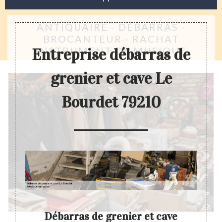
ANTIQUAIRE - DÉBARRAS -
BROCANTEUR - RACHAT
INSTRUMENT DE MUSIQUE
Entreprise débarras de
grenier et cave Le
Bourdet 79210
nier
Débarras de grenier et cave
D