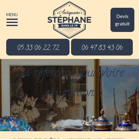
MENU
Devis
gratuit
05 33 06 22 72
06 47 83 43 06
La référence pour votre
estimation