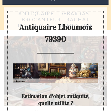
ANTIQUAIRE - DÉBARRAS -
BROCANTEUR - RACHAT
INSTRUMENT DE MUSIQUE
Antiquaire Lhoumois
79390
Estimation d’objet antiquité,
quelle utilité ?
e un ou
Les ob