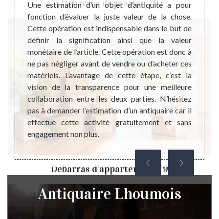
Débarras de maison 79
pensable
valeur
Une estimation d’un objet d’antiquité a pour
coût de
dès fo
fonction d’évaluer la juste valeur de la chose.
. Cette
dire 
Cette opération est indispensable dans le but de
cceptez
nouvel
définir la signification ainsi que la valeur
haitez
pouvoi
monétaire de l’article. Cette opération est donc à
qualité
notr
ne pas négliger avant de vendre ou d’acheter ces
alement
évène
matériels. L’avantage de cette étape, c’est la
oration
peuv
vision de la transparence pour une meilleure
 d’être
compo
collaboration entre les deux parties. N’hésitez
pouvoi
pas à demander l’estimation d’un antiquaire car il
négat
effectue cette activité gratuitement et sans
objets
engagement non plus.
cette 
Débarras d'appartement 79
Antiquaire Lhoumois