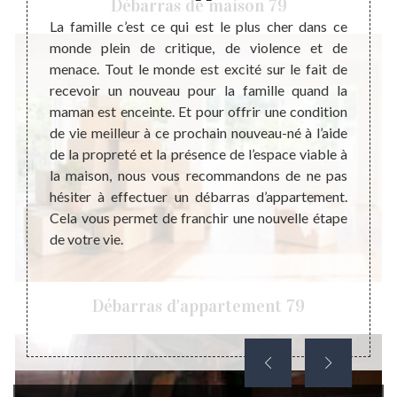
Débarras de maison 79
impact
La famille c’est ce qui est le plus cher dans ce
foyers,
monde plein de critique, de violence et de
Ce qui
ravail.
menace. Tout le monde est excité sur le fait de
débarr
’argent
recevoir un nouveau pour la famille quand la
meuble
période
maman est enceinte. Et pour offrir une condition
mettre
ce afin
de vie meilleur à ce prochain nouveau-né à l’aide
équipe
nt, le
de la propreté et la présence de l’espace viable à
les t
olution
la maison, nous vous recommandons de ne pas
profe
siste à
hésiter à effectuer un débarras d’appartement.
maitri
ison et
Cela vous permet de franchir une nouvelle étape
meille
r votre
de votre vie.
d’app
d’accè
perme
Débarras d'appartement 79
de ser
indisp