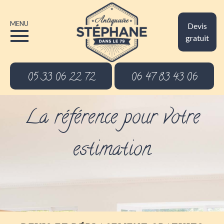
MENU
Devis
gratuit
05 33 06 22 72
06 47 83 43 06
La référence pour votre
estimation