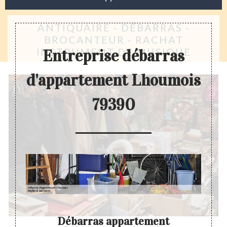
ANTIQUAIRE - DÉBARRAS -
BROCANTEUR - RACHAT
INSTRUMENT DE MUSIQUE
Entreprise débarras
d'appartement Lhoumois
79390
Débarras appartement