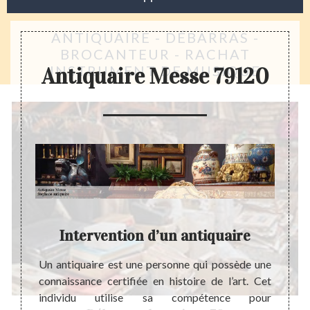
ANTIQUAIRE - DÉBARRAS -
BROCANTEUR - RACHAT
INSTRUMENT DE MUSIQUE
Antiquaire Messe 79120
 à
Intervention d’un antiquaire
Un antiquaire est une personne qui possède une
Le fai
connaissance certifiée en histoire de l’art. Cet
passe
quaire
individu utilise sa compétence pour
généra
adresse