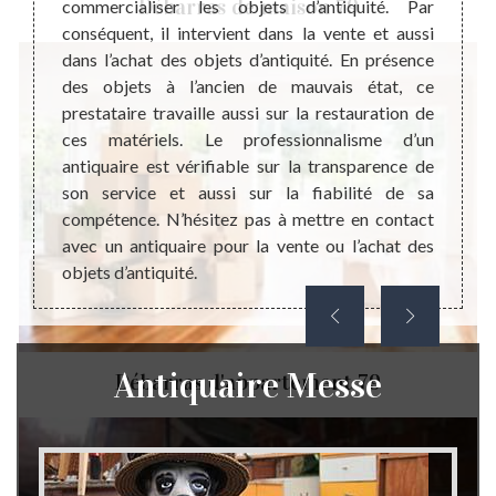
Débarras de maison 79
commercialiser les objets d’antiquité. Par
valeu
ns une
conséquent, il intervient dans la vente et aussi
indivi
hat des
dans l’achat des objets d’antiquité. En présence
sans l
ubles à
des objets à l’ancien de mauvais état, ce
réalis
 sommes
prestataire travaille aussi sur la restauration de
sanita
Pour la
ces matériels. Le professionnalisme d’un
bénéfi
 à nous
antiquaire est vérifiable sur la transparence de
si vou
 d’une
son service et aussi sur la fiabilité de sa
valeur
 notre
compétence. N’hésitez pas à mettre en contact
ne pas
à nous
avec un antiquaire pour la vente ou l’achat des
vous d
objets d’antiquité.
nous j
Antiquaire Messe
Débarras d'appartement 79